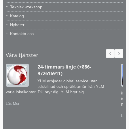
Teknisk workshop
Katalog
Nyheter
Kontakta oss
Våra tjänster
24-timmars linje (+886-
972616911)
YLM erbjuder global service utan
tidskillnad och språkbarriär från YLM
varje lokalkontor. DU bryr dig, YLM bryr sig.
inge
inte
Läs Mer
prak
Läs 