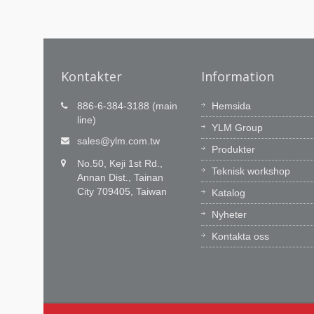
Kontakter
Information
Teknikinnovation är vår
886-6-384-3188 (main
Hemsida
passion, Tidig service är vårt
line)
YLM Group
åtagande.
n
sales@ylm.com.tw
Produkter
n YLM
YLM R&D-team har 60 enastående
No.50, Keji 1st Rd.,
YLM bryr
ingenjörer för att förnya vår CNC-
Teknisk workshop
Annan Dist., Tainan
programvara och integrationsförmåga. 
City 709405, Taiwan
Katalog
lär oss av marknaden, återkopplar
praktiska värden till kunderna.
Nyheter
Kontakta oss
Läs Mer