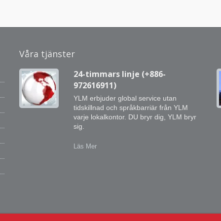
Våra tjänster
24-timmars linje (+886-
972616911)
YLM erbjuder global service utan
tidskillnad och språkbarriär från YLM
varje lokalkontor. DU bryr dig, YLM bryr
sig.
Vi
Läs Mer