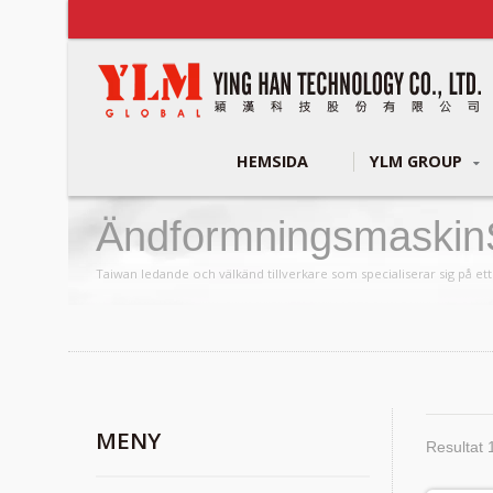
HEMSIDA
YLM GROUP
ÄndformningsmaskinS
Tillverkare | YLM Gr
Taiwan ledande och välkänd tillverkare som specialiserar sig på e
MENY
Resultat 