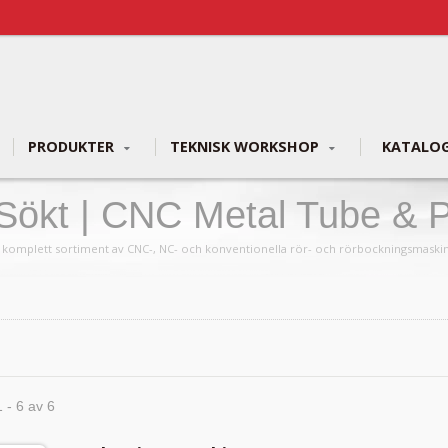
PRODUKTER
TEKNISK WORKSHOP
KATALO
ökt | CNC Metal Tube & 
oup
tt komplett sortiment av CNC-, NC- och konventionella rör- och rörbockningsmaski
1 - 6 av 6