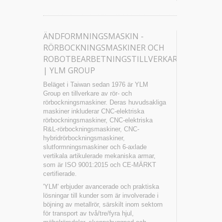
ÄNDFORMNINGSMASKIN -
RÖRBOCKNINGSMASKINER OCH
ROBOTBEARBETNINGSTILLVERKARE
| YLM GROUP
Beläget i Taiwan sedan 1976 är YLM
Group en tillverkare av rör- och
rörbockningsmaskiner. Deras huvudsakliga
maskiner inkluderar CNC-elektriska
rörbockningsmaskiner, CNC-elektriska
R&L-rörbockningsmaskiner, CNC-
hybridrörbockningsmaskiner,
slutformningsmaskiner och 6-axlade
vertikala artikulerade mekaniska armar,
som är ISO 9001:2015 och CE-MÄRKT
certifierade.
'YLM' erbjuder avancerade och praktiska
lösningar till kunder som är involverade i
böjning av metallrör, särskilt inom sektorn
för transport av två/tre/fyra hjul,