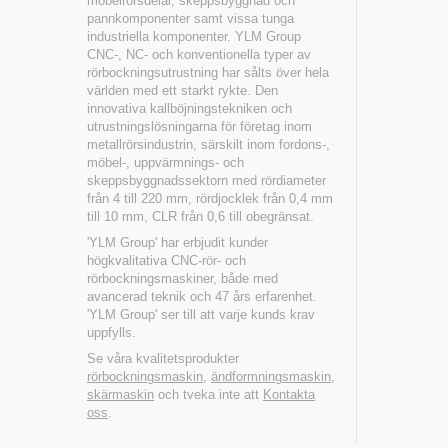
möbelrörsdelar, skeppsbyggnad och
pannkomponenter samt vissa tunga
industriella komponenter. YLM Group
CNC-, NC- och konventionella typer av
rörbockningsutrustning har sålts över hela
världen med ett starkt rykte. Den
innovativa kallböjningstekniken och
utrustningslösningarna för företag inom
metallrörsindustrin, särskilt inom fordons-,
möbel-, uppvärmnings- och
skeppsbyggnadssektorn med rördiameter
från 4 till 220 mm, rördjocklek från 0,4 mm
till 10 mm, CLR från 0,6 till obegränsat.
'YLM Group' har erbjudit kunder
högkvalitativa CNC-rör- och
rörbockningsmaskiner, både med
avancerad teknik och 47 års erfarenhet.
'YLM Group' ser till att varje kunds krav
uppfylls.
Se våra kvalitetsprodukter
rörbockningsmaskin
,
ändformningsmaskin
,
skärmaskin
och tveka inte att
Kontakta
oss
.