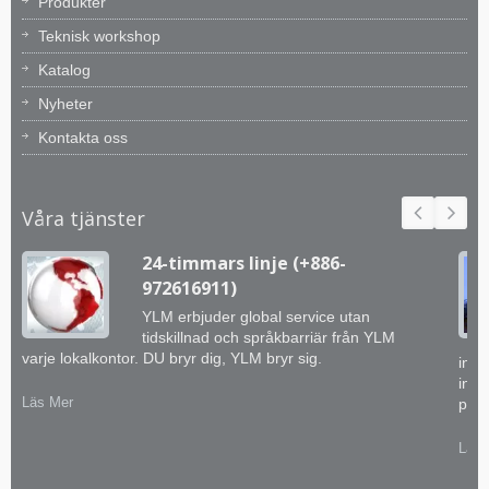
Produkter
Teknisk workshop
Katalog
Nyheter
Kontakta oss
Våra tjänster
24-timmars linje (+886-
972616911)
YLM erbjuder global service utan
tidskillnad och språkbarriär från YLM
varje lokalkontor. DU bryr dig, YLM bryr sig.
inge
inte
Läs Mer
prak
Läs 