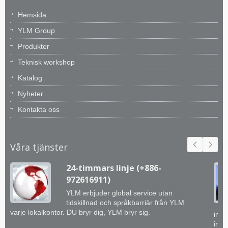
Hemsida
YLM Group
Produkter
Teknisk workshop
Katalog
Nyheter
Kontakta oss
Våra tjänster
24-timmars linje (+886-
972616911)
YLM erbjuder global service utan
tidskillnad och språkbarriär från YLM
varje lokalkontor. DU bryr dig, YLM bryr sig.
inge
inte