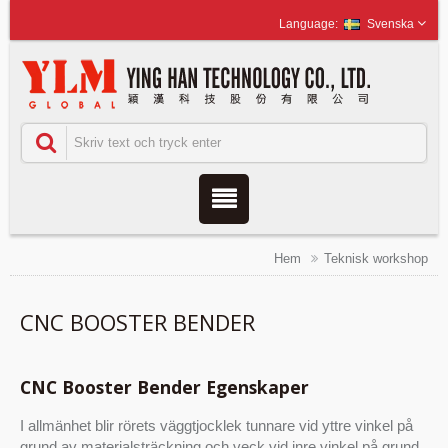
Svenska
Hem
Teknisk workshop
CNC BOOSTER BENDER
CNC Booster Bender Egenskaper
I allmänhet blir rörets väggtjocklek tunnare vid yttre vinkel på
grund av materialsträckning och veck vid inre vinkel på grund