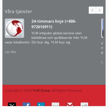
Våra tjänster
24-timmars linje (+886-
972616911)
YLM erbjuder global service utan
tidskillnad och språkbarriär från YLM
varje lokalkontor. DU bryr dig, YLM bryr sig.
inge
inte
Läs Mer
prak
Läs 
Copyright © 2026
YLM Group
. All Rights Reserved.