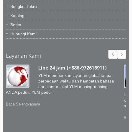
Bengkel Teknis
Katalog
Berita
Hubungi Kami
Layanan Kami
Line 24 jam (+886-972616911)
YLM memberikan layanan global tanpa
perbedaan waktu dan hambatan bahasa
dari kantor lokal YLM masing-masing.
ANDA peduli, YLM peduli.
luar
kami
Baca Selengkapnya
memb
Baca