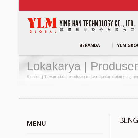
BERANDA
YLM GR
Lokakarya | Produs
Robotik | YLM Group
Bengkel | Taiwan adalah produsen terkemuka dan diakui yang men
BENG
MENU