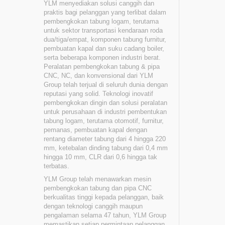
YLM menyediakan solusi canggih dan
praktis bagi pelanggan yang terlibat dalam
pembengkokan tabung logam, terutama
untuk sektor transportasi kendaraan roda
dua/tiga/empat, komponen tabung furnitur,
pembuatan kapal dan suku cadang boiler,
serta beberapa komponen industri berat.
Peralatan pembengkokan tabung & pipa
CNC, NC, dan konvensional dari YLM
Group telah terjual di seluruh dunia dengan
reputasi yang solid. Teknologi inovatif
pembengkokan dingin dan solusi peralatan
untuk perusahaan di industri pembentukan
tabung logam, terutama otomotif, furnitur,
pemanas, pembuatan kapal dengan
rentang diameter tabung dari 4 hingga 220
mm, ketebalan dinding tabung dari 0,4 mm
hingga 10 mm, CLR dari 0,6 hingga tak
terbatas.
YLM Group telah menawarkan mesin
pembengkokan tabung dan pipa CNC
berkualitas tinggi kepada pelanggan, baik
dengan teknologi canggih maupun
pengalaman selama 47 tahun, YLM Group
memastikan setiap permintaan pelanggan