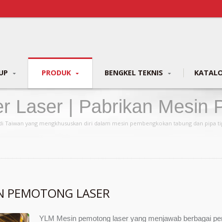
OUP
PRODUK
BENGKEL TEKNIS
KATAL
r Laser | Pabrikan Mesin 
| YLM Group
i Taiwan yang mengkhususkan diri dalam mesin pembengkokan tabung dan pipa ti
N PEMOTONG LASER
YLM Mesin pemotong laser yang menjawab berbagai per