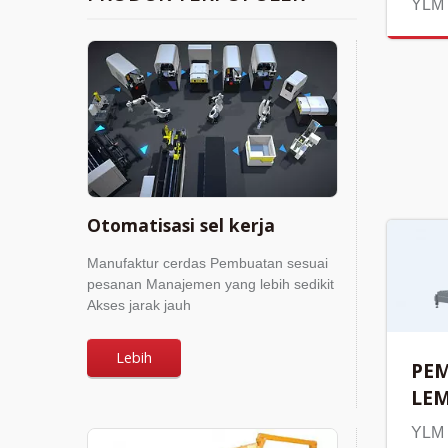
YLM 
Otomatisasi sel kerja
Manufaktur cerdas Pembuatan sesuai
pesanan Manajemen yang lebih sedikit
Akses jarak jauh
Lebih
PE
LEM
YLM 