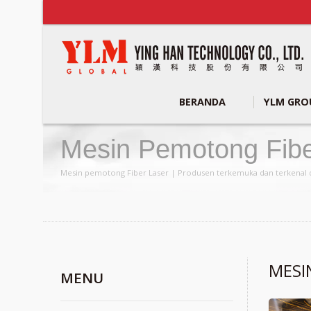
BERANDA
YLM GR
Mesin Pemotong Fibe
Tabung Logam CNC 
Mesin pemotong Fiber Laser | Produsen terkemuka dan terkenal d
MESI
MENU