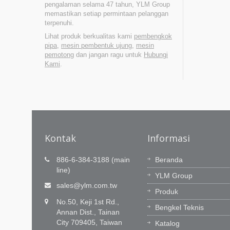
pengalaman selama 47 tahun, YLM Group
memastikan setiap permintaan pelanggan
terpenuhi.
Lihat produk berkualitas kami
pembengkok
pipa
,
mesin pembentuk ujung
,
mesin
pemotong
dan jangan ragu untuk
Hubungi
Kami
.
Kontak
Informasi
911)
Inovasi teknologi adalah
886-6-384-3188 (main
Beranda
passion kami, Pelayanan tepat
line)
l tanpa
YLM Group
waktu adalah komitmen kami.
n bahasa
sales@ylm.com.tw
Produk
asing.
Tim R&D YLM memiliki 60 insinyur yan
No.50, Keji 1st Rd.,
luar biasa untuk menginnovasikan
Bengkel Teknis
Annan Dist., Tainan
perangkat lunak CNC kami dan
City 709405, Taiwan
Katalog
kemampuan integrasi. Kami belajar dar