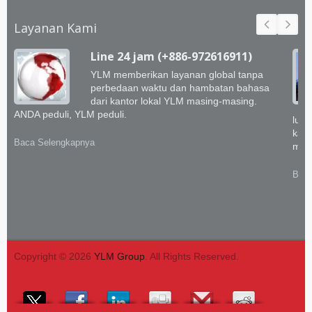
Layanan Kami
Line 24 jam (+886-972616911)
YLM memberikan layanan global tanpa
perbedaan waktu dan hambatan bahasa
dari kantor lokal YLM masing-masing.
ANDA peduli, YLM peduli.
luar
kami
Baca Selengkapnya
memb
Baca
Copyright © 2026
YLM Group
. All Rights Reserved.