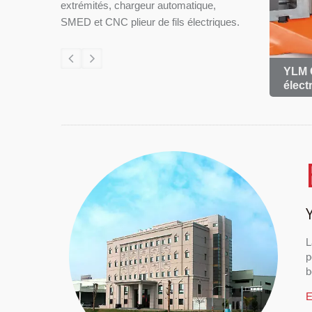
extrémités, chargeur automatique,
SMED et CNC plieur de fils électriques.
ouble
Automatisation du travail
YLM C
élect
L
p
b
E