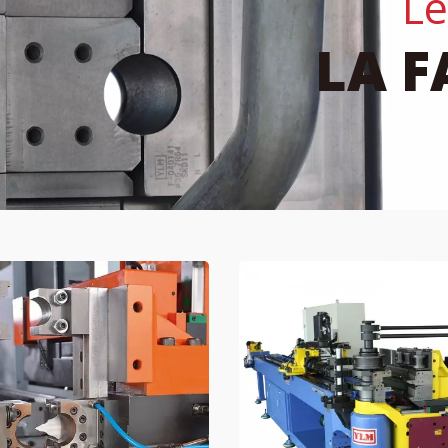
Le
LA F