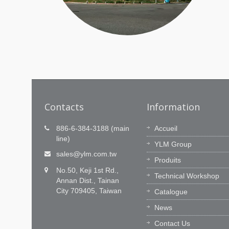
Contacts
Information
616911)
La Technologie est notre sang,
886-6-384-3188 (main
Accueil
le Service est notre valeur de
line)
diale
YLM Group
base
angue
sales@ylm.com.tw
Produits
U care,
Le team R&D de YLM dispose de 60
No.50, Keji 1st Rd.,
ingénieurs exceptionnels qui innovent
Technical Workshop
Annan Dist., Tainan
avec notre logiciel CNC et une capacité
City 709405, Taiwan
Catalogue
d’intégration. Le feedback de nos client
nous permet de nous améliorer...
News
Contact Us
En Savoir Plus