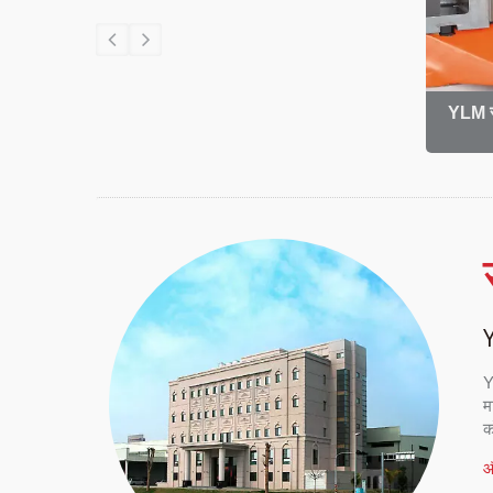
बेंडर
कार्य सेल का स्वचालन
YLM सभ
Y
म
को
औ