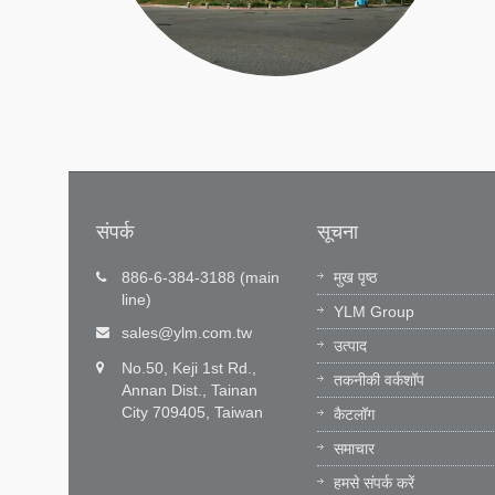
संपर्क
सूचना
911)
प्रौद्योगिकी नवाचार हमारी प्रेरणा है, समय पर
886-6-384-3188 (main
मुख पृष्ठ
सेवा हमारा वादा है।
line)
 और भाषा
YLM Group
YLM आर एंड डी टीम में 60 उत्कृष्ट इंजीनियर हैं ज
sales@ylm.com.tw
उत्पाद
हमारे सीएनसी सॉफ़्टवेयर और...
No.50, Keji 1st Rd.,
तकनीकी वर्कशॉप
Annan Dist., Tainan
और पढ़ें
City 709405, Taiwan
कैटलॉग
समाचार
हमसे संपर्क करें