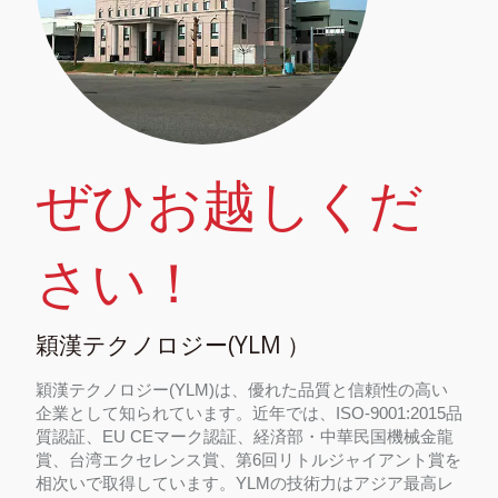
ぜひお越しくだ
さい！
穎漢テクノロジー(YLM ）
穎漢テクノロジー(YLM)は、優れた品質と信頼性の高い
企業として知られています。近年では、ISO-9001:2015品
質認証、EU CEマーク認証、経済部・中華民国機械金龍
賞、台湾エクセレンス賞、第6回リトルジャイアント賞を
相次いで取得しています。YLMの技術力はアジア最高レ