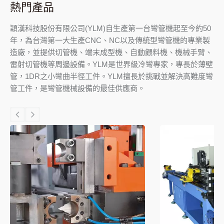
熱門產品
穎漢科技股份有限公司(YLM)自生產第一台彎管機起至今約50
年，為台灣第一大生產CNC、NC以及傳統型彎管機的專業製
造廠，並提供切管機、端末成型機、自動餵料機、機械手臂、
雷射切管機等周邊設備。YLM是世界級冷彎專家，專長於薄壁
管，1DR之小彎曲半徑工件。YLM擅長於挑戰並解決高難度彎
管工件，是彎管機械設備的最佳供應商。