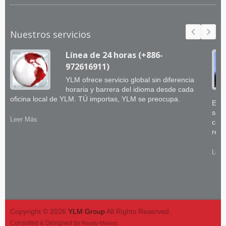
Nuestros servicios
Línea de 24 horas (+886-
972616911)
YLM ofrece servicio global sin diferencia
horaria y barrera del idioma desde cada
oficina local de YLM. TÚ importas, YLM se preocupa.
El e
sobr
Leer Más
capa
retr
Leer
Copyright © 2026
YLM Group
All Rights Reserved.
Consulted & Designed by
.
Ready-Market