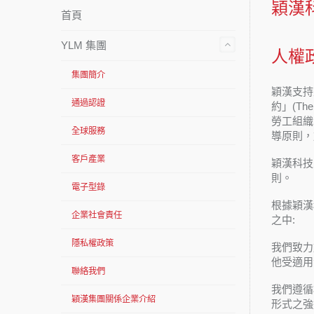
穎漢
首頁
YLM 集團
人權
集團簡介
穎漢支持並
通過認證
約」(The 
勞工組織(
全球服務
導原則，
客戶產業
穎漢科技
則。
電子型錄
根據穎漢
企業社會責任
之中:
隱私權政策
我們致力
他受適用
聯絡我們
我們遵循
穎漢集團關係企業介紹
形式之強