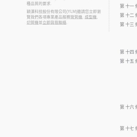
種品質的要求.
第 十一 
穎漢科技股份有限公司(YLM)邀請您立即瀏
第 十二 
覽我們各項專業產品服務
彎管機
,
成型機
,
切管機
並
立即與我聯絡
.
第 十三 
第 十四 
第 十五 
第 十六 
第 十七 