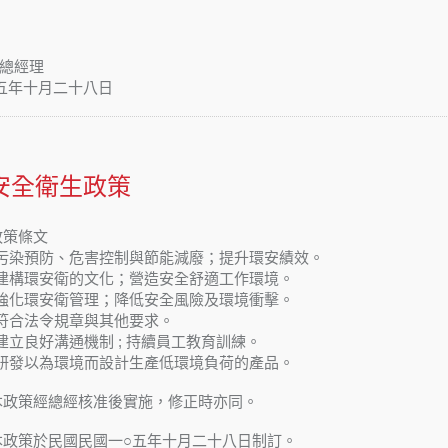
總經理
五年十月二十八日
安全衛生政策
政策條文
污染預防、危害控制與節能減廢；提升環安績效。
建構環安衛的文化；營造安全舒適工作環境。
強化環安衛管理；降低安全風險及環境衝擊。
符合法令規章與其他要求。
立良好溝通機制 ; 持續員工教育訓練。
研發以為環境而設計生產低環境負荷的產品。
本政策經總經核准後實施，修正時亦同。
本政策於民國民國一○五年十月二十八日制訂。