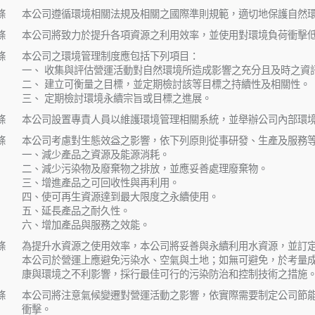
條
本公司遵循環境相關法規及相關之國際準則規範，適切地保護自然
條
本公司將致力於提升各項資源之利用效率，並使用對環境負荷衝擊
條
本公司之環境管理制度應包括下列項目：
一、 收集與評估營運活動對自然環境所造成影響之充分且及時之資
二、 建立可衡量之目標，並定期檢討該等目標之持續性及相關性。
三、 定期檢討環境永續宗旨或目標之進展。
條
本公司設置專責人員以維護環境管理相關系統，並舉辦公司內部環
條
本公司考慮對生態效益之影響，依下列原則從事研發、生產及服務
一、減少產品之資源及能源消耗。
二、減少污染物及廢棄物之排放，並應妥善處理廢棄物。
三、增進產品之可回收性與再利用。
四、使可再生資源達到最大限度之永續使用。
五、延長產品之耐久性。
六、增加產品與服務之效能。
條
為提升水資源之使用效率，本公司將妥善與永續利用水資源，並訂
本公司於營運上應避免污染水、空氣與土地；如無可避免，於考量
康與環境之不利影響，採行最佳可行的污染防治和控制技術之措施
條
本公司將注意氣候變遷對營運活動之影響，依實際需要制定公司節
衝擊。