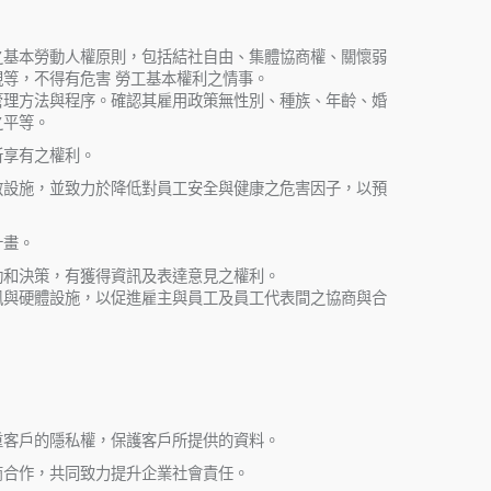
之基本勞動人權原則，包括結社自由、集體協商權、關懷弱
等，不得有危害 勞工基本權利之情事。
管理方法與程序。確認其雇用政策無性別、種族、年齡、婚
之平等。
所享有之權利。
救設施，並致力於降低對員工安全與健康之危害因子，以預
計畫。
動和決策，有獲得資訊及表達意見之權利。
訊與硬體設施，以促進雇主與員工及員工代表間之協商與合
重客戶的隱私權，保護客戶所提供的資料。
商合作，共同致力提升企業社會責任。