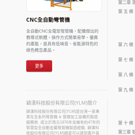
第二章 
第 五 條
CNC全自動彎管機
全自動CNC全電型彎管機，配備傑出的
教導式軟體，操作方式簡單易學，優異
的產能，是具有低噪音、省能源特色的
第 六 條
綠色概念產品。
第 七 條
更多
第 八 條
第 九 條
穎漢科技股份有限公司(YLM)簡介
穎漢科技股份有限公司(YLM)是台灣一家專
業在全系列彎管機 & 管類加工設備的製造
服務商. 成立於西元1976年並擁有約47年的
第 十 條
智慧型全自動金屬彎管機製造經驗, 穎漢科
第三章 
技股份有限公司(YLM)總是可以達到客戶各