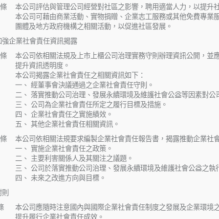
條
本公司評估與管理公司經營對社區之影響，聘用適當人力，以提升
本公司可藉由商業活動、實物捐贈、企業志工服務或其他免費專業
團體及地方政府機構之相關活動，以促進社區發展。
加強企業社會責任資訊揭露
條
本公司依相關法規及上市上櫃公司治理實務守則辦理資訊公開，並
提升資訊透明度。
本公司揭露企業社會責任之相關資訊如下：
一、 經董事會決議通過之企業社會責任守則。
二、 落實推動公司治理、發展永續環境及維護社會公益等因素對公
三、 公司為企業社會責任所定之履行目標及措施。
四、 企業社會責任之實施績效。
五、 其他企業社會責任相關資訊。
條
本公司依相關法規要求編製企業社會責任報告書，揭露推動企業社
一、 實施企業社會責任之政策。
二、 主要利害關係人及其關注之議題。
三、 公司於落實推動公司治理、發展永續環境及維護社會公益之執
四、 未來之改進方向與目標。
附則
條
本公司應隨時注意國內與國際企業社會責任制度之發展及企業環境
提升履行企業社會責任成效。