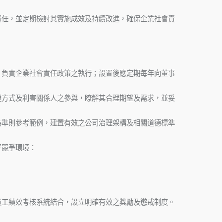
責任，並定期檢討其實施成效及持續改進，確保企業社會責
：
，負責企業社會責任政策之執行；設置後應定期每年向董事
通方式及利害關係人之參與，瞭解其合理期望及需求，並妥
為準則參考範例，建置有效之公司治理架構及相關道德標準
平競爭環境：
員工績效考核系統結合，設立明確有效之獎勵及懲戒制度。