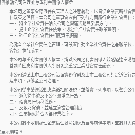
落實推動公司治理並尊重利害關係人權益
本公司之董事會應盡善良管理人之注意義務，以督促企業實踐社會
任政策之落實。本公司之董事會宜由下列各方面履行企業社會責任
一、 將企業社會責任納入公司之營運活動與發展方向。
二、 提出企業社會責任使命，制定企業社會責任政策聲明。
三、 確保企業社會責任相關資訊揭露。
為健全企業社會責任之管理，可設置推動企業社會責任之兼職單位
會報告執行成果。
本公司尊重利害關係人權益，辨識公司之利害關係人並透過適當溝
善適時回應利害關係人所關切之重要企業社會責任議題。
本公司遵循上市上櫃公司治理實務守則及上市上櫃公司訂定道德行
及事項，以健全公司治理。
本公司從事營運活動應遵循相關法規，並落實下列事項，以營造公
一、 避免從事違反不公平競爭之行為。
二、 確實履行納稅義務。
三、 反賄賂貪瀆，並建立適當管理制度。
四、 企業捐獻符合內部作業程序。
本公司將不定期辦理企業倫理教育訓練及宣導前條事項，並將其與
發展永續環境