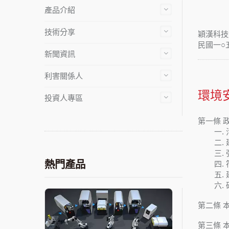
產品介紹
技術分享
穎漢科技
民國一○
新聞資訊
利害關係人
環境
投資人專區
第一條 
一. 
二. 
三. 
熱門產品
四. 
五. 建
六. 
第二條 
第三條 