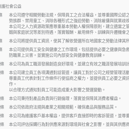
維護社會公益
條
本公司遵守相關勞動法規，保障員工之合法權益，並尊重國際公認
勢族群、禁用童工、消除各種形式之強迫勞動、消除雇傭與就業歧視
本公司之人力資源政策應尊重基本勞動人權保障原則，建立適當之
姻與家庭狀況等差別待遇，落實報酬、雇用條件、訓練與升遷機會
條
本公司將提供員工資訊，使其了解依營運所在地國家之勞動法律其
條
本公司提供員工安全與健康之工作環境，包括提供必要之健康與急
防職業上災害。並實施公司內部安全與健康教育訓練。
條
本公司為員工職涯發展創造良好環境，並建立有效之職涯發展培訓
條
本公司建立員工各項溝通對話管道，讓員工對於公司之經營管理活
尊重員工代表針對工作條件行使協商之權力，並提供員工必要之資
作。
以合理方式通知對員工可能造成重大影響之營運變動。
條
本公司秉持對產品負責與行銷倫理，落實並保障其消費者權益。
條
本公司依政府法規與產業之相關規範，確保產品與服務品質。
條
本公司為維護客戶基本權益，提供客戶直接即時的客訴管道，並尊
條
本公司評估採購行為對供應來源對環境與社會之影響，並與其供應