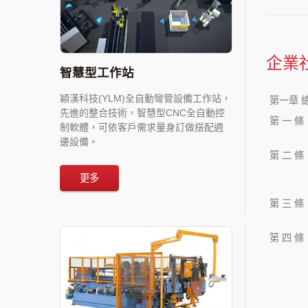
企業
智慧型工作站
穎漢科技(YLM)全自動彎管設備工作站，
第一章 
先進的整合技術，智慧型CNC全自動控
第 一 條
制軟體，可依客戶需求量身訂做搭配週
邊設備。
第 二 條
更多
第 三 條
第 四 條