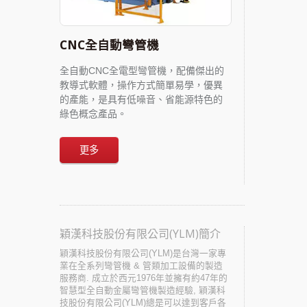
CNC全自動彎管機
全自動CNC全電型彎管機，配備傑出的
教導式軟體，操作方式簡單易學，優異
的產能，是具有低噪音、省能源特色的
綠色概念產品。
更多
穎漢科技股份有限公司(YLM)簡介
穎漢科技股份有限公司(YLM)是台灣一家專
業在全系列彎管機 & 管類加工設備的製造
服務商. 成立於西元1976年並擁有約47年的
智慧型全自動金屬彎管機製造經驗, 穎漢科
技股份有限公司(YLM)總是可以達到客戶各