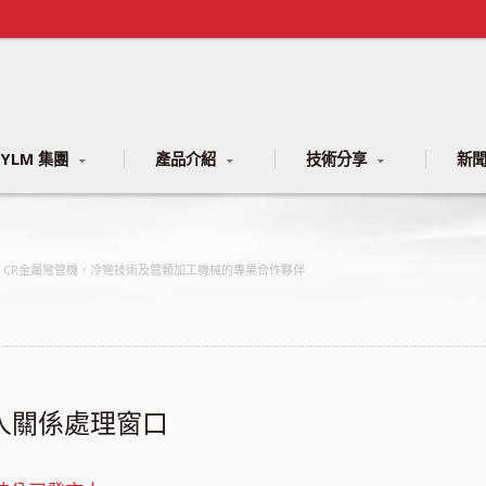
YLM 集團
產品介紹
技術分享
新
NC、CR金屬彎管機，冷彎技術及管類加工機械的專業合作夥伴
人關係處理窗口