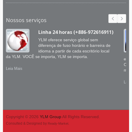
Nossos serviços
Linha 24 horas (+886-972616911)
YLM oferece serviço global sem
diferença de fuso horário e barreira de
idioma a partir de cada escritório local
da YLM. VOCÊ se importa, YLM se importa.
enge
CNC
Leia Mais
merc
Leia
Copyright © 2026
YLM Group
All Rights Reserved.
Consulted & Designed by
.
Ready-Market