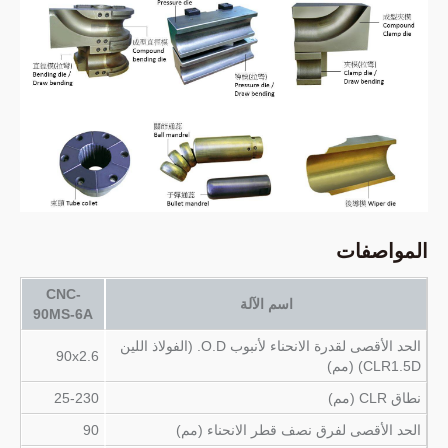
المواصفات
CNC-
اسم الآلة
90MS-6A
الحد الأقصى لقدرة الانحناء لأنبوب O.D. (الفولاذ اللين
90x2.6
CLR1.5D) (مم)
نطاق CLR (مم)
25-230
الحد الأقصى لفرق نصف قطر الانحناء (مم)
90