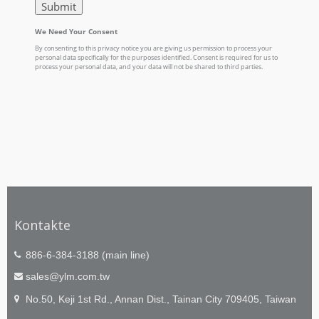
Kontakte
886-6-384-3188 (main line)
sales@ylm.com.tw
No.50, Keji 1st Rd., Annan Dist., Tainan City 709405, Taiwan