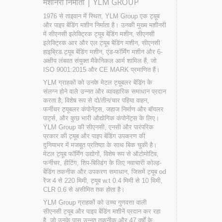
मशीनरी निर्माता | YLM GROUP
1976 से ताइवान में स्थित, YLM Group एक ट्यूब
और पाइप बेंडिंग मशीन निर्माता है। उनकी मुख्य मशीनरी
में सीएनसी इलेक्ट्रिक ट्यूब बेंडिंग मशीन, सीएनसी
इलेक्ट्रिक आर और एल ट्यूब बेंडिंग मशीन, सीएनसी
हाइब्रिड ट्यूब बेंडिंग मशीन, एंड-फॉर्मिंग मशीन और 6-
अक्षीय लंबवत संयुक्त मैकेनिकल आर्म शामिल हैं, जो
ISO 9001:2015 और CE MARK प्रमाणित हैं।
YLM ग्राहकों को उनके मेटल ट्यूबलर बेंडिंग के
संलग्न होने वाले उन्नत और व्यावहारिक समाधान प्रदान
करता है, विशेष रूप से दो/तीन/चार पहिया वाहन,
फर्नीचर ट्यूबलर कंपोनेंट्स, जहाज निर्माण और बॉयलर
पार्ट्स, और कुछ भारी औद्योगिक कंपोनेंट्स के लिए।
YLM Group की सीएनसी, एनसी और पारंपरिक
प्रकार की ट्यूब और पाइप बेंडिंग उपकरण की
दुनियाभर में मजबूत प्रतिष्ठा के साथ बिक चुकी है।
मेटल ट्यूब फॉर्मिंग उद्योगों, विशेष रूप से ऑटोमोटिव,
फर्नीचर, हीटिंग, शिप-बिल्डिंग के लिए नवाचारी कोल्ड-
बेंडिंग तकनीक और उपकरण समाधान, जिसमें ट्यूब od
रेंज 4 से 220 मिमी, ट्यूब w.t 0.4 मिमी से 10 मिमी,
CLR 0.6 से असीमित तक होता है।
YLM Group ग्राहकों को उच्च गुणवत्ता वाली
सीएनसी ट्यूब और पाइप बेंडिंग मशीनें प्रदान कर रहा
है, जो उनके पास उन्नत तकनीक और 47 वर्षों के