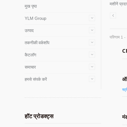
मशीनें प्रद
मुख पृष्ठ
YLM Group
उत्पाद
परिणाम 1 -
तकनीकी वर्कशॉप
CN
कैटलॉग
समाचार
ऑ
हमसे संपर्क करें
स्ट्
हॉट प्रोडक्ट्स
मंड