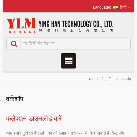
हिन्दी
घर
कैटलॉग
वर्कशॉप
वर्कशॉप
कलेक्शन डाउनलोड करें
आप हमारे मुद्रित कैटलॉग का ऑनलाइन संस्करण भी देख सकते हैं, कैटलॉग