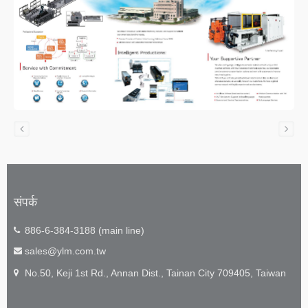
संपर्क
886-6-384-3188 (main line)
sales@ylm.com.tw
No.50, Keji 1st Rd., Annan Dist., Tainan City 709405, Taiwan