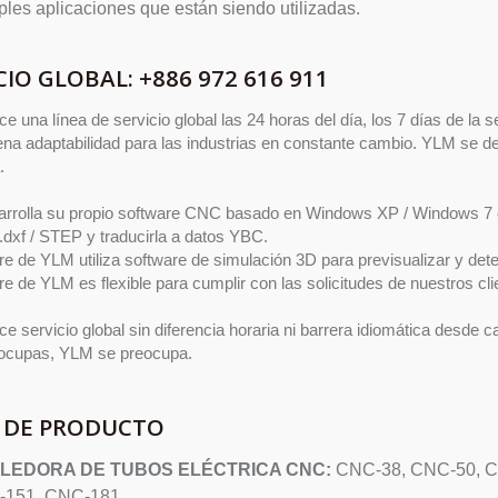
ples aplicaciones que están siendo utilizadas.
CIO GLOBAL: +886 972 616 911
e una línea de servicio global las 24 horas del día, los 7 días de la 
na adaptabilidad para las industrias en constante cambio. YLM se de
.
rrolla su propio software CNC basado en Windows XP / Windows 7 c
.dxf / STEP y traducirla a datos YBC.
re de YLM utiliza software de simulación 3D para previsualizar y deter
re de YLM es flexible para cumplir con las solicitudes de nuestros cli
e servicio global sin diferencia horaria ni barrera idiomática desde c
eocupas, YLM se preocupa.
A DE PRODUCTO
LEDORA DE TUBOS ELÉCTRICA CNC:
CNC-38, CNC-50, C
151, CNC-181