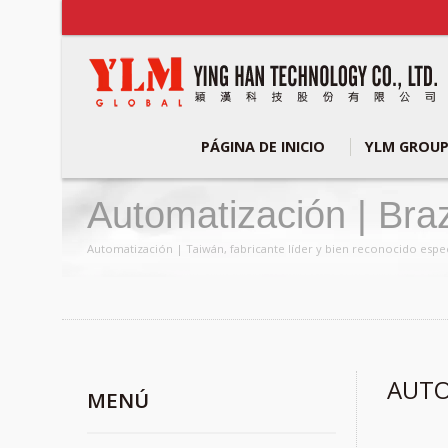
PÁGINA DE INICIO
YLM GROU
Automatización | Bra
Doblado De Tubos Y 
Automatización | Taiwán, fabricante líder y bien reconocido esp
AUTO
MENÚ