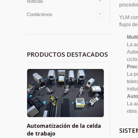
Noticias
procedim
Contáctenos
YLM como
flujos d
Multi
La au
Autom
PRODUCTOS DESTACADOS
ciclo
Prec
La po
tole
indus
Auto
La a
obra
Automatización de la celda
SIST
de trabajo