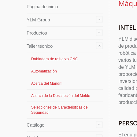
Máqui
Página de inicio
YLM Group
INTEL
Productos
YLM dise
Taller técnico
de produ
robótica
Dobladora de refuerzo CNC
varios t
de YLM p
Automatización
proporci
inversio
Acerca del Mandril
calidad 
fabrican
Acerca de la Descripción del Molde
producci
Selecciones de Características de
Seguridad
PERS
Catálogo
El equip