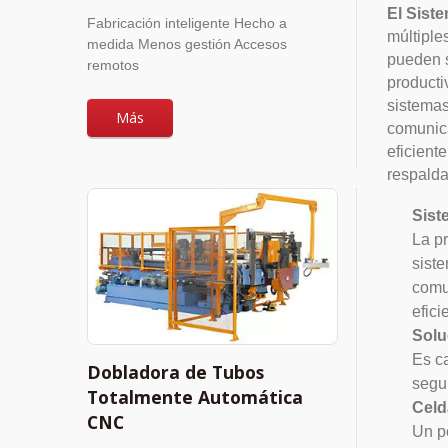
El Sist
Fabricación inteligente Hecho a
múltiple
medida Menos gestión Accesos
pueden s
remotos
producti
sistemas
Más
comunica
eficient
respalda
Sist
La p
sist
comu
efici
Solu
Es c
Dobladora de Tubos
segu
Totalmente Automática
Celd
CNC
Un p