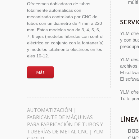
múlti
Ofrecemos dobladoras de tubos
totalmente automáticas con
mecanizado controlado por CNC de
SERVI
tubos con un diámetro de 4 mm a 220
mm. Estos modelos son de 3, 4, 5, 6,
YLM ofrec
7, 8 ejes (modelos híbridos con control
y con bue
eléctrico en conjunto con la fontanería)
preocupa
y modelos totalmente eléctricos en los
ejes 10-12.
YLM desa
archivos 
Más
El softwa
El softwa
YLM ofrec
Tú te pr
AUTOMATIZACIÓN |
FABRICANTE DE MÁQUINAS
LÍNE
PARA FABRICACIÓN DE TUBOS Y
TUBERÍAS DE METAL CNC | YLM
DOB
GROUP
CNC-