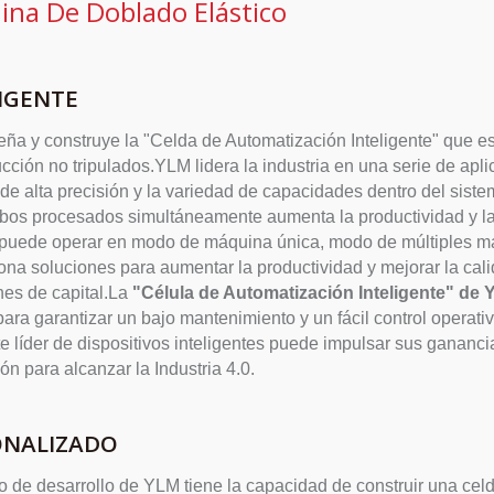
na De Doblado Elástico
IGENTE
ña y construye la "Celda de Automatización Inteligente" que e
cción no tripulados.YLM lidera la industria en una serie de apli
 de alta precisión y la variedad de capacidades dentro del siste
ubos procesados simultáneamente aumenta la productividad y la 
uede operar en modo de máquina única, modo de múltiples má
ona soluciones para aumentar la productividad y mejorar la cali
nes de capital.La
"Célula de Automatización Inteligente" de
para garantizar un bajo mantenimiento y un fácil control opera
te líder de dispositivos inteligentes puede impulsar sus gananci
ón para alcanzar la Industria 4.0.
ONALIZADO
o de desarrollo de YLM tiene la capacidad de construir una cel