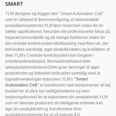
SMART
YLM designer og bygger den "Smart Automation Cell",
som er udstyret til fjernovervågning af ubemandede
produktionssystemer.YLM fører branchen inden for en
række applikationer, herunder det professionelle fokus på
højpræcisionsrobotik og de mange funktioner inden for
det centrale kontrolsystem.Multitasking med flere rør, der
behandles samtidigt, øger produktiviteten og kvaliteten af ​​
dele.YLM's Centrale kontrolsystem kan fungere i
enkeltmaskinetilstand, flermaskinetilstand eller
arbejdsstationstilstand.Dette giver løsninger til øget
produktivitet og forbedret delkvalitet samtidig med at
kapitalinvesteringer reduceres.YLM's
"Smart
Automation Cell"
er konstrueret med komponenter af høj
kvalitet for at sikre lav vedligeholdelse og nem
betjeningskontrol for at maksimere din produktivitet.YLM
som en førende producent af intelligente enheder kan
øge din produktivitet og transformere dine
produktionsstrømme for at nå Industri 4.0.