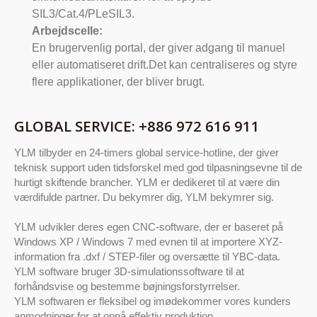
SIL3/Cat.4/PLeSIL3.
Arbejdscelle:
En brugervenlig portal, der giver adgang til manuel
eller automatiseret drift.Det kan centraliseres og styre
flere applikationer, der bliver brugt.
GLOBAL SERVICE: +886 972 616 911
YLM tilbyder en 24-timers global service-hotline, der giver
teknisk support uden tidsforskel med god tilpasningsevne til de
hurtigt skiftende brancher. YLM er dedikeret til at være din
værdifulde partner. Du bekymrer dig, YLM bekymrer sig.
YLM udvikler deres egen CNC-software, der er baseret på
Windows XP / Windows 7 med evnen til at importere XYZ-
information fra .dxf / STEP-filer og oversætte til YBC-data.
YLM software bruger 3D-simulationssoftware til at
forhåndsvise og bestemme bøjningsforstyrrelser.
YLM softwaren er fleksibel og imødekommer vores kunders
anmodninger for at opnå effektiv produktion.