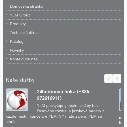
Domovská stránka
YLM Group
Produkty
Technická dílna
Katalog
Novinky
Kontaktujte nás
Naše služby
24hodinová linka (+886-
972616911)
YLM poskytuje globální služby bez
časového rozdílu a jazykové bariéry z
každé místní kanceláře YLM. VY máte zájem, YLM se
inže
stará.
inte