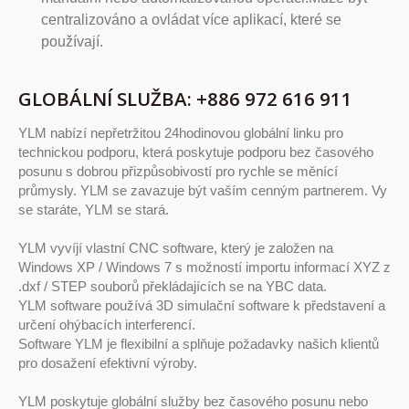
centralizováno a ovládat více aplikací, které se
používají.
GLOBÁLNÍ SLUŽBA: +886 972 616 911
YLM nabízí nepřetržitou 24hodinovou globální linku pro
technickou podporu, která poskytuje podporu bez časového
posunu s dobrou přizpůsobivostí pro rychle se měnící
průmysly. YLM se zavazuje být vaším cenným partnerem. Vy
se staráte, YLM se stará.
YLM vyvíjí vlastní CNC software, který je založen na
Windows XP / Windows 7 s možností importu informací XYZ z
.dxf / STEP souborů překládajících se na YBC data.
YLM software používá 3D simulační software k představení a
určení ohýbacích interferencí.
Software YLM je flexibilní a splňuje požadavky našich klientů
pro dosažení efektivní výroby.
YLM poskytuje globální služby bez časového posunu nebo