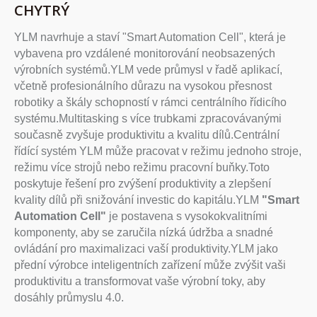
CHYTRÝ
YLM navrhuje a staví "Smart Automation Cell", která je
vybavena pro vzdálené monitorování neobsazených
výrobních systémů.YLM vede průmysl v řadě aplikací,
včetně profesionálního důrazu na vysokou přesnost
robotiky a škály schopností v rámci centrálního řídicího
systému.Multitasking s více trubkami zpracovávanými
současně zvyšuje produktivitu a kvalitu dílů.Centrální
řídící systém YLM může pracovat v režimu jednoho stroje,
režimu více strojů nebo režimu pracovní buňky.Toto
poskytuje řešení pro zvýšení produktivity a zlepšení
kvality dílů při snižování investic do kapitálu.YLM
"Smart
Automation Cell"
je postavena s vysokokvalitními
komponenty, aby se zaručila nízká údržba a snadné
ovládání pro maximalizaci vaší produktivity.YLM jako
přední výrobce inteligentních zařízení může zvýšit vaši
produktivitu a transformovat vaše výrobní toky, aby
dosáhly průmyslu 4.0.