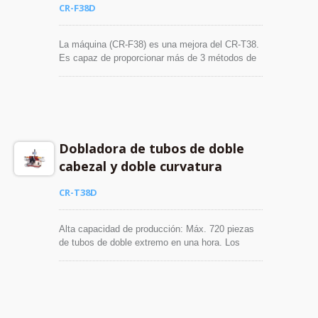
CR-F38D
La máquina (CR-F38) es una mejora del CR-T38.
Es capaz de proporcionar más de 3 métodos de
procesamiento diferentes y se llama "máquina
universal" en el campo del procesamiento de
doble doblado. Esta máquina viene con 2
rotativos.
Dobladora de tubos de doble
cabezal y doble curvatura
CR-T38D
Alta capacidad de producción: Máx. 720 piezas
de tubos de doble extremo en una hora. Los
ángulos de doblado son ajustables de 0° a 180°.