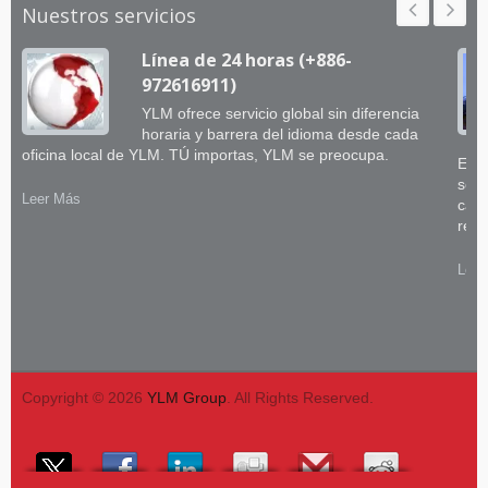
Nuestros servicios
Línea de 24 horas (+886-
972616911)
YLM ofrece servicio global sin diferencia
horaria y barrera del idioma desde cada
oficina local de YLM. TÚ importas, YLM se preocupa.
El e
sobr
Leer Más
capa
retr
Leer
Copyright © 2026
YLM Group
. All Rights Reserved.