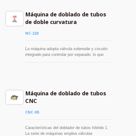
problemas. Podemos suministrar una amplia
gama de máquinas de doblado capaces de
Máquina de doblado de tubos
doblar tubos O.D. de hasta 203 mm (8'' de
de doble curvatura
diámetro). Espesor de pared del tubo de hasta 10
m/m.
NC-220
La máquina adopta válvula solenoide y circuito
integrado para controlar por separado, lo que
puede extender la vida de las partes hidráulicas.
El sistema informático puede detectar
automáticamente en poco tiempo el punto de mal
funcionamiento para permitir al operador resolver
problemas. Podemos suministrar una amplia
gama de máquinas de doblado capaces de
Máquina de doblado de tubos
doblar tubos O.D. de hasta 203 mm (8'' de
CNC
diámetro). Espesor de pared del tubo de hasta 10
m/m.
CNC-08
Características del doblador de tubos híbrido 1.
La serie de máquinas emplea válvulas