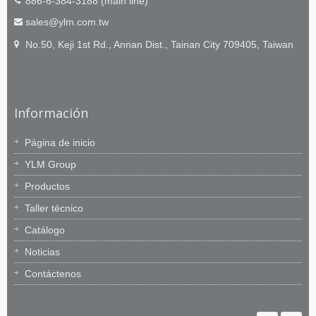
886-6-384-3188 (main line)
sales@ylm.com.tw
No.50, Keji 1st Rd., Annan Dist., Tainan City 709405, Taiwan
Información
Página de inicio
YLM Group
Productos
Taller técnico
Catálogo
Noticias
Contáctenos