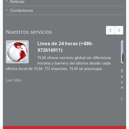
Noticias
Contáctenos
Nuestros servicios
Línea de 24 horas (+886-
972616911)
YLM ofrece servicio global sin diferencia
horaria y barrera del idioma desde cada
oficina local de YLM. TÚ importas, YLM se preocupa.
El e
sobr
Leer Más
capa
retr
Leer