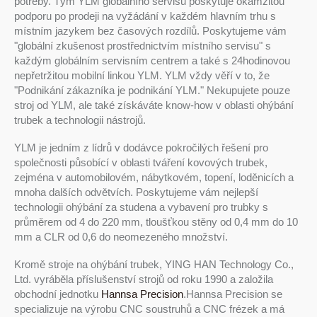
potřeby. Tým YLM globálního servisu poskytuje okamžitou
podporu po prodeji na vyžádání v každém hlavním trhu s
místním jazykem bez časových rozdílů. Poskytujeme vám
"globální zkušenost prostřednictvím místního servisu" s
každým globálním servisním centrem a také s 24hodinovou
nepřetržitou mobilní linkou YLM. YLM vždy věří v to, že
"Podnikání zákazníka je podnikání YLM." Nekupujete pouze
stroj od YLM, ale také získáváte know-how v oblasti ohýbání
trubek a technologii nástrojů.
YLM je jedním z lídrů v dodávce pokročilých řešení pro
společnosti působící v oblasti tváření kovových trubek,
zejména v automobilovém, nábytkovém, topení, loděnicích a
mnoha dalších odvětvích. Poskytujeme vám nejlepší
technologii ohýbání za studena a vybavení pro trubky s
průměrem od 4 do 220 mm, tloušťkou stěny od 0,4 mm do 10
mm a CLR od 0,6 do neomezeného množství.
Kromě stroje na ohýbání trubek, YING HAN Technology Co.,
Ltd. vyráběla příslušenství strojů od roku 1990 a založila
obchodní jednotku
Hannsa Precision
.Hannsa Precision se
specializuje na výrobu CNC soustruhů a CNC frézek a má