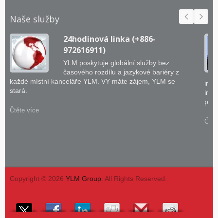
Naše služby
24hodinová linka (+886-
972616911)
YLM poskytuje globální služby bez
časového rozdílu a jazykové bariéry z
každé místní kanceláře YLM. VY máte zájem, YLM se
inže
stará.
inte
prak
Čtěte více
Čtět
Copyright © 2026
YLM Group
. All Rights Reserved.