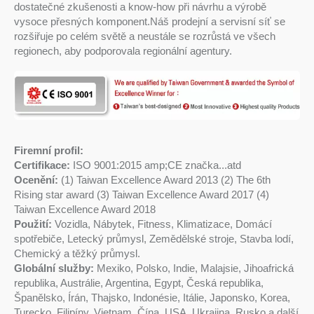
dostatečné zkušenosti a know-how při návrhu a výrobě
vysoce přesných komponent.Náš prodejní a servisní síť se
rozšiřuje po celém světě a neustále se rozrůstá ve všech
regionech, aby podporovala regionální agentury.
Firemní profil:
Certifikace:
ISO 9001:2015 amp;CE značka...atd
Ocenění:
(1) Taiwan Excellence Award 2013 (2) The 6th
Rising star award (3) Taiwan Excellence Award 2017 (4)
Taiwan Excellence Award 2018
Použití:
Vozidla, Nábytek, Fitness, Klimatizace, Domácí
spotřebiče, Letecký průmysl, Zemědělské stroje, Stavba lodí,
Chemický a těžký průmysl.
Globální služby:
Mexiko, Polsko, Indie, Malajsie, Jihoafrická
republika, Austrálie, Argentina, Egypt, Česká republika,
Španělsko, Írán, Thajsko, Indonésie, Itálie, Japonsko, Korea,
Turecko, Filipíny, Vietnam, Čína, USA, Ukrajina, Rusko a další