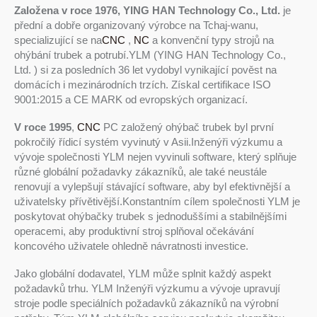
Založena v roce 1976, YING HAN Technology Co., Ltd.
je
přední a dobře organizovaný výrobce na Tchaj-wanu,
specializující se na
CNC
,
NC
a konvenční typy strojů na
ohýbání trubek a potrubí.YLM (YING HAN Technology Co.,
Ltd. ) si za posledních 36 let vydobyl vynikající pověst na
domácích i mezinárodních trzích. Získal certifikace ISO
9001:2015 a CE MARK od evropských organizací.
V roce 1995
,
CNC
PC založený ohýbač trubek byl první
pokročilý řídicí systém vyvinutý v Asii.Inženýři výzkumu a
vývoje společnosti YLM nejen vyvinuli software, který splňuje
různé globální požadavky zákazníků, ale také neustále
renovují a vylepšují stávající software, aby byl efektivnější a
uživatelsky přívětivější.Konstantním cílem společnosti YLM je
poskytovat ohýbačky trubek s jednoduššími a stabilnějšími
operacemi, aby produktivní stroj splňoval očekávání
koncového uživatele ohledně návratnosti investice.
Jako globální dodavatel, YLM může splnit každý aspekt
požadavků trhu. YLM Inženýři výzkumu a vývoje upravují
stroje podle speciálních požadavků zákazníků na výrobní