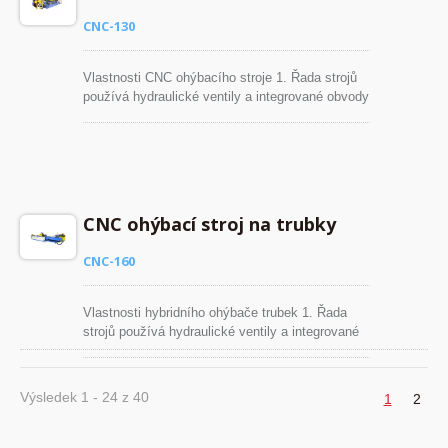
vysokou kvalitu ohybu.
CNC-130
Vlastnosti CNC ohýbacího stroje 1. Řada strojů
používá hydraulické ventily a integrované obvody
k individuálnímu řízení ohybového pohybu, což
prodlouží životnost hydraulických částí. 2. Velký
ohýbací stroj je vybaven manuálně
nastavitelným digitálním regulačním ventilem pro
kontrolu rychlosti ohybového pohybu. 3.
Servopohon zajišťuje vysokou přesnost v
CNC ohýbací stroj na trubky
umístění ohybu, což zaručuje vysokou kvalitu
ohybu.
CNC-160
Vlastnosti hybridního ohýbače trubek 1. Řada
strojů používá hydraulické ventily a integrované
obvody k individuálnímu řízení ohybového
pohybu, což prodlouží životnost hydraulických
částí. 2. Velký ohýbací stroj je vybaven
Výsledek 1 - 24 z 40
1
2
manuálně nastavitelným digitálním regulačním
ventilem pro kontrolu rychlosti ohybového
pohybu. 3. Servopohon zajišťuje vysokou