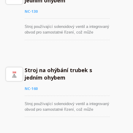
jedním ohybem
NC-130
Stroj používající solenoidový ventil a integrovaný
obvod pro samostatné řízení, což může
prodloužit životnost hydraulických částí.
Počítačový systém může automaticky krátce
detekovat poruchové místo, aby umožnil
operátorovi vyřešit problémy. Můžeme dodat
širokou škálu ohýbacích strojů schopných
ohýbat trubky O.D. až do průměru 203 mm (8''
Stroj na ohýbání trubek s
průměr). Tloušťka stěny trubky až 10 m/m.
jedním ohybem
NC-160
Stroj používající solenoidový ventil a integrovaný
obvod pro samostatné řízení, což může
prodloužit životnost hydraulických částí.
Počítačový systém může automaticky krátce
detekovat poruchové místo, aby umožnil
operátorovi vyřešit problémy. Můžeme dodat