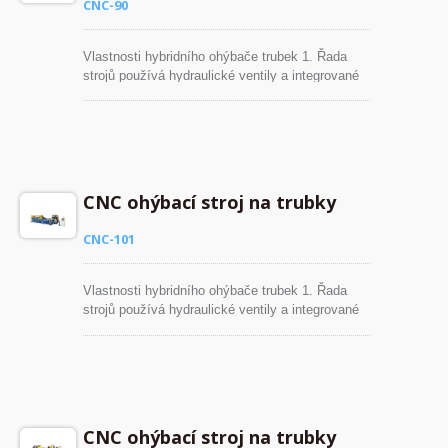
CNC-90
Vlastnosti hybridního ohýbače trubek 1. Řada
strojů používá hydraulické ventily a integrované
obvody k individuálnímu řízení ohybového
pohybu, což prodlouží životnost hydraulických
částí. 2. Velký ohýbací stroj je vybaven
manuálně nastavitelným digitálním regulačním
ventilem pro kontrolu rychlosti ohybového
pohybu. 3. Servopohon zajišťuje vysokou
CNC ohýbací stroj na trubky
přesnost v umístění ohybu, což zaručuje
vysokou kvalitu ohybu.
CNC-101
Vlastnosti hybridního ohýbače trubek 1. Řada
strojů používá hydraulické ventily a integrované
obvody k individuálnímu řízení ohybového
pohybu, což prodlouží životnost hydraulických
částí. 2. Velký ohýbací stroj je vybaven
manuálně nastavitelným digitálním regulačním
ventilem pro kontrolu rychlosti ohybového
pohybu. 3. Servopohon zajišťuje vysokou
CNC ohýbací stroj na trubky
přesnost v umístění ohybu, což zaručuje