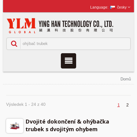
česky
Domů
Výsledek 1 - 24 z 40
1
2
Dvojité dokončení & ohýbačka
trubek s dvojitým ohybem