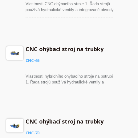
Vlastnosti CNC ohýbacího stroje 1. Řada strojů
používá hydraulické ventily a integrované obvody
k individuálnímu řízení ohybového pohybu, což
prodlouží životnost hydraulických částí. 2. Velký
ohýbací stroj je vybaven manuálně
nastavitelným digitálním regulačním ventilem pro
kontrolu rychlosti ohybového pohybu. 3.
Servopohon zajišťuje vysokou přesnost v
CNC ohýbací stroj na trubky
umístění ohybu, což zaručuje vysokou kvalitu
ohybu.
CNC-65
Vlastnosti hybridního ohýbacího stroje na potrubí
1. Řada strojů používá hydraulické ventily a
integrované obvody k individuálnímu řízení
ohybového pohybu, což prodlouží životnost
hydraulických částí. 2. Velký ohýbací stroj je
vybaven manuálně nastavitelným digitálním
regulačním ventilem pro kontrolu rychlosti
ohybového pohybu. 3. Servopohon zajišťuje
CNC ohýbací stroj na trubky
vysokou přesnost v umístění ohybu, což
zaručuje vysokou kvalitu ohybu.
CNC-70