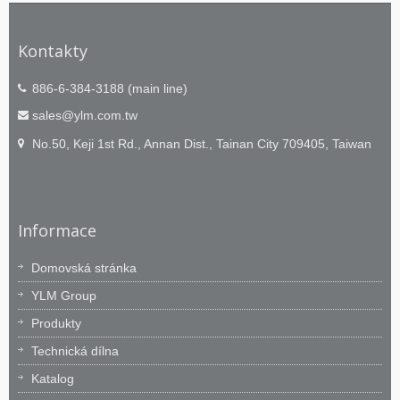
přesnost v umístění ohybu, což zaručuje
vysokou kvalitu ohybu.
Kontakty
886-6-384-3188 (main line)
sales@ylm.com.tw
No.50, Keji 1st Rd., Annan Dist., Tainan City 709405, Taiwan
Informace
Domovská stránka
YLM Group
Produkty
Technická dílna
Katalog