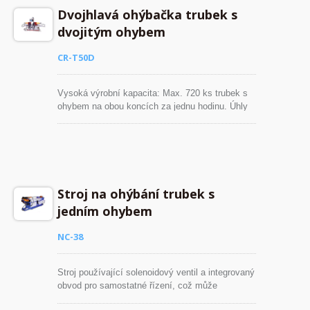
Dvojhlavá ohýbačka trubek s
dvojitým ohybem
CR-T50D
Vysoká výrobní kapacita: Max. 720 ks trubek s
ohybem na obou koncích za jednu hodinu. Úhly
ohybu jsou nastavitelné od 0° do 180°.
Stroj na ohýbání trubek s
jedním ohybem
NC-38
Stroj používající solenoidový ventil a integrovaný
obvod pro samostatné řízení, což může
prodloužit životnost hydraulických částí.