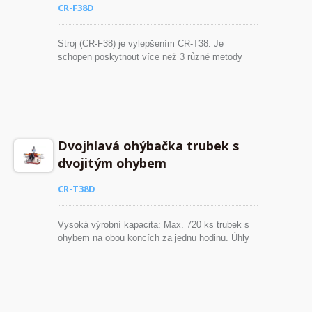
CR-F38D
Stroj (CR-F38) je vylepšením CR-T38. Je
schopen poskytnout více než 3 různé metody
zpracování a v oblasti zpracování dvojitých
ohybů se nazývá "univerzální stroj". Tento stroj
je dodáván se 2 rotačními.
Dvojhlavá ohýbačka trubek s
dvojitým ohybem
CR-T38D
Vysoká výrobní kapacita: Max. 720 ks trubek s
ohybem na obou koncích za jednu hodinu. Úhly
ohybu jsou nastavitelné od 0° do 180°.