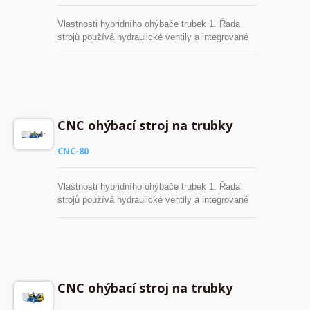
Vlastnosti hybridního ohýbače trubek 1. Řada
strojů používá hydraulické ventily a integrované
obvody k individuálnímu řízení ohybového
pohybu, což prodlouží životnost hydraulických
částí. 2. Velký ohýbací stroj je vybaven
manuálně nastavitelným digitálním regulačním
ventilem pro kontrolu rychlosti ohybového
pohybu. 3. Servopohon zajišťuje vysokou
CNC ohýbací stroj na trubky
přesnost v umístění ohybu, což zaručuje
vysokou kvalitu ohybu.
CNC-80
Vlastnosti hybridního ohýbače trubek 1. Řada
strojů používá hydraulické ventily a integrované
obvody k individuálnímu řízení ohybového
pohybu, což prodlouží životnost hydraulických
částí. 2. Velký ohýbací stroj je vybaven
manuálně nastavitelným digitálním regulačním
ventilem pro kontrolu rychlosti ohybového
pohybu. 3. Servopohon zajišťuje vysokou
CNC ohýbací stroj na trubky
přesnost v umístění ohybu, což zaručuje
vysokou kvalitu ohybu.