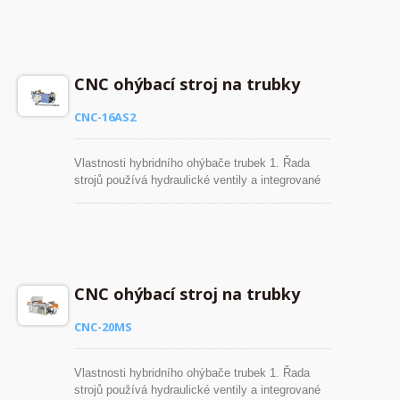
pohybu, což prodlouží životnost hydraulických
částí. 2. Velký ohýbací stroj je vybaven
manuálně nastavitelným digitálním regulačním
ventilem pro kontrolu rychlosti ohybového
pohybu. 3. Servopohon zajišťuje vysokou
CNC ohýbací stroj na trubky
přesnost v umístění ohybu, což zaručuje
vysokou kvalitu ohybu.
CNC-16AS2
Vlastnosti hybridního ohýbače trubek 1. Řada
strojů používá hydraulické ventily a integrované
obvody k individuálnímu řízení ohybového
pohybu, což prodlouží životnost hydraulických
částí. 2. Velký ohýbací stroj je vybaven
manuálně nastavitelným digitálním regulačním
ventilem pro kontrolu rychlosti ohybového
pohybu. 3. Servopohon zajišťuje vysokou
CNC ohýbací stroj na trubky
přesnost v umístění ohybu, což zaručuje
vysokou kvalitu ohybu.
CNC-20MS
Vlastnosti hybridního ohýbače trubek 1. Řada
strojů používá hydraulické ventily a integrované