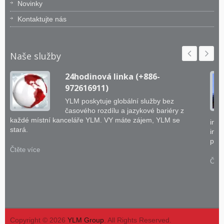
Novinky
Kontaktujte nás
Naše služby
24hodinová linka (+886-
972616911)
YLM poskytuje globální služby bez
časového rozdílu a jazykové bariéry z
každé místní kanceláře YLM. VY máte zájem, YLM se
inže
stará.
inte
prak
Čtěte více
Čtět
Copyright © 2026
YLM Group
. All Rights Reserved.