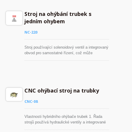
širokou škálu ohýbacích strojů schopných
ohýbat trubky O.D. až do průměru 203 mm (8''
Stroj na ohýbání trubek s
průměr). Tloušťka stěny trubky až 10 m/m.
jedním ohybem
NC-220
Stroj používající solenoidový ventil a integrovaný
obvod pro samostatné řízení, což může
prodloužit životnost hydraulických částí.
Počítačový systém může automaticky krátce
detekovat poruchové místo, aby umožnil
operátorovi vyřešit problémy. Můžeme dodat
širokou škálu ohýbacích strojů schopných
ohýbat trubky O.D. až do průměru 203 mm (8''
CNC ohýbací stroj na trubky
průměr). Tloušťka stěny trubky až 10 m/m.
CNC-08
Vlastnosti hybridního ohýbače trubek 1. Řada
strojů používá hydraulické ventily a integrované
obvody k individuálnímu řízení ohybového