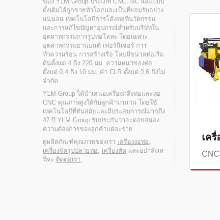
ของ YLM Group ประเภท CNC, NC และแบบ
ดั้งเดิมได้ถูกขายทั่วโลกและเป็นที่ยอมรับอย่าง
แน่นอน เทคโนโลยีการโค้งท่อที่นวัตกรรม
และการแก้ไขปัญหาอุปกรณ์สำหรับบริษัทใน
อุตสาหกรรมการรูปท่อโลหะ โดยเฉพาะ
อุตสาหกรรมยานยนต์ เฟอร์นิเจอร์ การ
ทำความร้อน การสร้างเรือ โดยมีขนาดท่อเริ่ม
ต้นตั้งแต่ 4 ถึง 220 มม. ความหนาของท่อ
ตั้งแต่ 0.4 ถึง 10 มม. ค่า CLR ตั้งแต่ 0.6 ถึงไม่
จำกัด
YLM Group ได้นำเสนอเครื่องกลึงท่อและท่อ
CNC คุณภาพสูงให้กับลูกค้ามานาน โดยใช้
เทคโนโลยีที่ทันสมัยและมีประสบการณ์มากถึง
47 ปี YLM Group รับประกันว่าจะตอบสนอง
ความต้องการของลูกค้าแต่ละราย
เครื
ดูผลิตภัณฑ์คุณภาพของเรา
เครื่องงอท่อ
,
เครื่องจัดรูปปลายท่อ
,
เครื่องตัด
และอย่าลังเล
CNC
ที่จะ
ติดต่อเรา
.