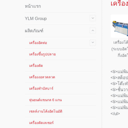
เครื่
หน้าแรก
YLM Group
ผลิตภัณฑ์
เครื่องโ
เครื่องอัดท่อ
(ระบบอัต
เครื่องขึ้นรูปปลาย
กึ่งอัต
เครื่องตัด
<li>แม่พิ
เครื่องงอลวดลวด
<li>สต็อ
<li>โต๊ะ
เครื่องทำบัสบาร์
<li>ชั้นวา
<li>แม่พิ
หุ่นยนต์แขนกล 6 แกน
<li>แม่พิม
<li>แม่พิ
เซลล์งานโค้งอัตโนมัติ
</ul>
เครื่องตัดเลเซอร์