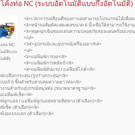
องโค้งท่อ NC (ระบบอัตโนมัติแบบกึ่งอัตโนมัติ
<li>เวลาการเคลื่อนที่ของการงอสามารถโปรแกรมได้เพื่อต
<li>หน้าจอสัมผัสแสดงผลขนาด 6 นิ้วเพื่อให้สามารถใช้งานเ
<li>หยุดฉุกเฉินของแผ่นความปลอดภัยสองแผ่นพร้อมแข
</ul>
<h4>อุปกรณ์และอุปกรณ์เครื่องงอ:</h4>
ค้งท่อ NC
<ul>
โนมัติแบบ
<li>แม่พิมพ์การงอ</li>
โนมัติ)
<li>แม่พิมพ์การคลัมป์</li>
<li>แม่พิมพ์ดันแรง / แม่พิมพ์ไกด์</li>
มพ์เปลือกกระสุน (รูปร่างกระสุน)</li>
ปเปอร์ 6 ชิ้นสำหรับควบคุมความยาวท่อ</li>
ทำงานสำหรับอุปกรณ์หมุนท่อ (ขนาดมาตรฐาน)</li>
งแม่พิมพ์เช็ด</li>
มพ์ลูกบอล / แม่พิมพ์ลูกบอลหลายทิศทาง (ตัวเลือก)</li>
พ์เช็ด (ตัวเลือก)</li>
มพ์งอแบบแยก (ตัวเลือก)</li>