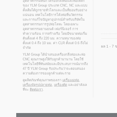
อุตสาหกรรมหนัก เครื่องกลึงท่อและท่อเหล็ก
ของ YLM Group ประเภท CNC, NC และแบบ
ดั้งเดิมได้ถูกขายทั่วโลกและเป็นที่ยอมรับอย่าง
แน่นอน เทคโนโลยีการโค้งท่อที่นวัตกรรม
และการแก้ไขปัญหาอุปกรณ์สำหรับบริษัทใน
อุตสาหกรรมการรูปท่อโลหะ โดยเฉพาะ
อุตสาหกรรมยานยนต์ เฟอร์นิเจอร์ การ
ทำความร้อน การสร้างเรือ โดยมีขนาดท่อเริ่ม
ต้นตั้งแต่ 4 ถึง 220 มม. ความหนาของท่อ
ตั้งแต่ 0.4 ถึง 10 มม. ค่า CLR ตั้งแต่ 0.6 ถึงไม่
ผล 1 - 7 
จำกัด
YLM Group ได้นำเสนอเครื่องกลึงท่อและท่อ
CNC คุณภาพสูงให้กับลูกค้ามานาน โดยใช้
เทคโนโลยีที่ทันสมัยและมีประสบการณ์มากถึง
47 ปี YLM Group รับประกันว่าจะตอบสนอง
ความต้องการของลูกค้าแต่ละราย
ดูผลิตภัณฑ์คุณภาพของเรา
เครื่องงอท่อ
,
เครื่องจัดรูปปลายท่อ
,
เครื่องตัด
และอย่าลังเล
ที่จะ
ติดต่อเรา
.