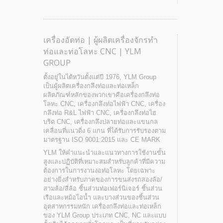
เครื่องอัดท่อ | ผู้ผลิตเครื่องจักรทำ
ท่อและท่อโลหะ CNC | YLM
GROUP
ตั้งอยู่ในไต้หวันตั้งแต่ปี 1976, YLM Group
เป็นผู้ผลิตเครื่องกลึงท่อและท่อเหล็ก
ผลิตภัณฑ์หลักของพวกเขาคือเครื่องกลึงท่อ
โลหะ CNC, เครื่องกลึงท่อไฟฟ้า CNC, เครื่อง
กลึงท่อ R&L ไฟฟ้า CNC, เครื่องกลึงท่อไฮ
บริด CNC, เครื่องกลึงปลายท่อและแขนกล
เคลื่อนที่แนวดิ่ง 6 แกน ที่ได้รับการรับรองตาม
มาตรฐาน ISO 9001:2015 และ CE MARK
YLM ให้คำแนะนำและแนวทางการใช้งานขั้น
สูงและปฏิบัติที่เหมาะสมสำหรับลูกค้าที่มีความ
ต้องการในการงานงอท่อโลหะ โดยเฉพาะ
อย่างยิ่งสำหรับภาคของการขนส่งรถสองล้อ/
สามล้อ/สี่ล้อ ชิ้นส่วนท่อเฟอร์นิเจอร์ ชิ้นส่วน
เรือและหม้อไอน้ำ และบางส่วนของชิ้นส่วน
อุตสาหกรรมหนัก เครื่องกลึงท่อและท่อเหล็ก
ของ YLM Group ประเภท CNC, NC และแบบ