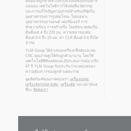
ดั้งเดิมได้ถูกขายทั่วโลกและเป็นที่ยอมรับอย่าง
แน่นอน เทคโนโลยีการโค้งท่อที่นวัตกรรม
และการแก้ไขปัญหาอุปกรณ์สำหรับบริษัทใน
อุตสาหกรรมการรูปท่อโลหะ โดยเฉพาะ
อุตสาหกรรมยานยนต์ เฟอร์นิเจอร์ การ
ทำความร้อน การสร้างเรือ โดยมีขนาดท่อเริ่ม
ต้นตั้งแต่ 4 ถึง 220 มม. ความหนาของท่อ
ตั้งแต่ 0.4 ถึง 10 มม. ค่า CLR ตั้งแต่ 0.6 ถึงไม่
จำกัด
YLM Group ได้นำเสนอเครื่องกลึงท่อและท่อ
CNC คุณภาพสูงให้กับลูกค้ามานาน โดยใช้
เทคโนโลยีที่ทันสมัยและมีประสบการณ์มากถึง
47 ปี YLM Group รับประกันว่าจะตอบสนอง
ความต้องการของลูกค้าแต่ละราย
ดูผลิตภัณฑ์คุณภาพของเรา
เครื่องงอท่อ
,
เครื่องจัดรูปปลายท่อ
,
เครื่องตัด
และอย่าลังเล
ที่จะ
ติดต่อเรา
.