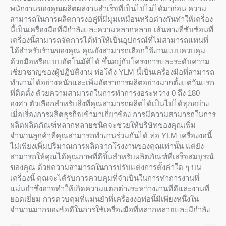
พนักงานของคุณผลิตผลงานสำเร็จที่เป็นไปไม่ได้มาก่อน ความ
สามารถในการผลิตการงอคู่ที่มีมุมเหมือนหรือต่างกันทำให้เครื่อง
นี้เป็นเครื่องมือที่มีกำลังและความหลากหลาย เส้นทางที่ซับซ้อนที่
เครื่องนี้สามารถจัดการได้ทำให้เป็นอุปกรณ์ที่ไม่สามารถแทนที่
ได้สำหรับร้านของคุณ คุณยังสามารถเลือกใช้งานแบบควบคุม
ด้วยมือหรือแบบอัตโนมัติได้ ขึ้นอยู่กับโครงการและระดับความ
เชี่ยวชาญของผู้ปฏิบัติงาน ท่อโค้ง YLM นี้เป็นเครื่องมือที่สามารถ
ทำงานได้อย่างหนักและเพิ่มอัตราการผลิตอย่างมากตั้งแต่วันแรก
ที่ติดตั้ง ด้วยความสามารถในการทำการงอระหว่าง 0 ถึง 180
องศา ตัวเลือกสำหรับสิ่งที่คุณสามารถผลิตได้เป็นไปได้ทุกอย่าง
เมื่อเรื่องการผลิตธุรกิจเข้ามาเกี่ยวข้อง การมีความสามารถในการ
ผลิตผลิตภัณฑ์หลากหลายชนิดจะช่วยให้บริษัทของคุณเพิ่ม
จำนวนลูกค้าที่คุณสามารถทำงานร่วมกันได้ ท่อ YLM เครื่องงอนี้
ไม่เพียงเพิ่มปริมาณการผลิตจากโรงงานของคุณเท่านั้น แต่ยัง
สามารถให้คุณได้คุณภาพที่ดีขึ้นสำหรับผลิตภัณฑ์ที่เสร็จสมบูรณ์
ของคุณ ด้วยความสามารถในการปรับแต่งการตั้งค่าใด ๆ บน
เครื่องนี้ คุณจะได้รับการควบคุมที่จำเป็นในการทำการงานที่
แม่นยำซึ่งอาจทำให้เกิดความแตกต่างระหว่างงานที่ดีและงานที่
ยอดเยี่ยม การควบคุมที่แม่นยำที่เครื่องงอท่อนี้มีเพียงหนึ่งใน
จำนวนมากของข้อดีในการใช้เครื่องมือที่หลากหลายและมีกำลัง