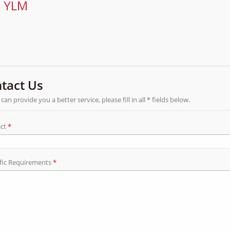
อ YLM