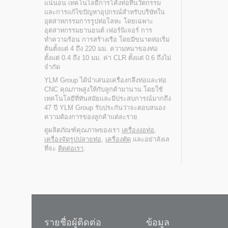
แน่นอน เทคโนโลยีการโค้งท่อที่นวัตกรรม
และการแก้ไขปัญหาอุปกรณ์สำหรับบริษัทใน
อุตสาหกรรมการรูปท่อโลหะ โดยเฉพาะ
อุตสาหกรรมยานยนต์ เฟอร์นิเจอร์ การ
ทำความร้อน การสร้างเรือ โดยมีขนาดท่อเริ่ม
ต้นตั้งแต่ 4 ถึง 220 มม. ความหนาของท่อ
ตั้งแต่ 0.4 ถึง 10 มม. ค่า CLR ตั้งแต่ 0.6 ถึงไม่
จำกัด
YLM Group ได้นำเสนอเครื่องกลึงท่อและท่อ
CNC คุณภาพสูงให้กับลูกค้ามานาน โดยใช้
เทคโนโลยีที่ทันสมัยและมีประสบการณ์มากถึง
47 ปี YLM Group รับประกันว่าจะตอบสนอง
ความต้องการของลูกค้าแต่ละราย
ดูผลิตภัณฑ์คุณภาพของเรา
เครื่องงอท่อ
,
เครื่องจัดรูปปลายท่อ
,
เครื่องตัด
และอย่าลังเล
ที่จะ
ติดต่อเรา
.
รายชื่อผู้ติดต่อ
ข้อมูล