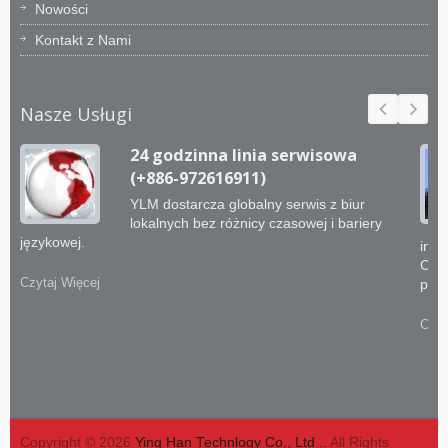
Nowości
Kontakt z Nami
Nasze Usługi
24 godzinna linia serwisowa
(+886-972616911)
YLM dostarcza globalny serwis z biur
lokalnych bez różnicy czasowej i bariery
językowej.
inży
CNC 
Czytaj Więcej
prak
Czyt
Copyright © 2026
Ying Han Technlogy Co., Ltd .
. All Rights