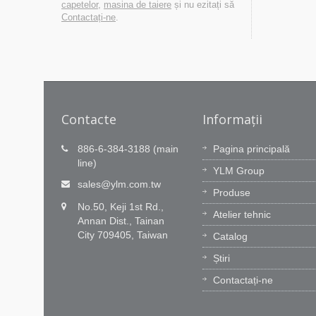
capetelor
,
masina de taiere
și nu ezitați să
Contactați-ne
.
Contacte
Informații
616911)
Inovația tehnologică este
886-6-384-3188 (main
Pagina principală
pasiunea noastră, Serviciul
line)
iferențe
YLM Group
prompt este angajamentul
din
sales@ylm.com.tw
Produse
tezi, YLM
nostru.
No.50, Keji 1st Rd.,
Atelier tehnic
Echipa de cercetare și dezvoltare YLM
Annan Dist., Tainan
are 60 de ingineri remarcabili pentru a
City 709405, Taiwan
Catalog
inova software-ul nostru CNC și
capacitatea noastră de integrare. Noi
Știri
învățăm din piață, oferind valori...
Contactați-ne
Citește Mai Mult