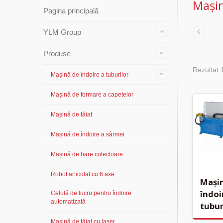
Mașin
Pagina principală
YLM Group
Produse
Rezultat 
Mașină de îndoire a tuburilor
Mașină de formare a capetelor
Mașină de tăiat
Mașină de îndoire a sârmei
Mașină de bare colectoare
Robot articulat cu 6 axe
Mași
îndoi
Celulă de lucru pentru îndoire
automatizată
tubur
Mașină de tăiat cu laser