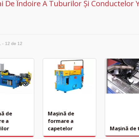
i De Îndoire A Tuburilor Și Conductelor
1 - 12 de 12
Mașină de
nă de
formare a
re a
Mașină de 
capetelor
ilor