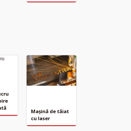
ucru
oire
ată
Mașină de tăiat
cu laser