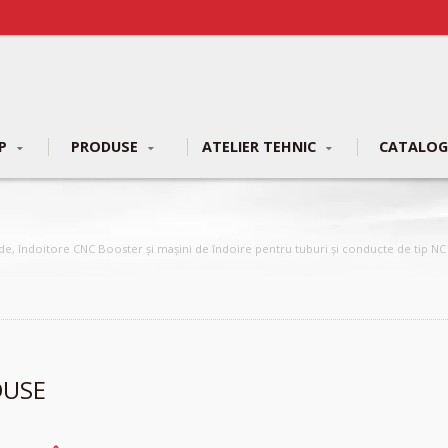
UP
PRODUSE
ATELIER TEHNIC
CATALO
e, îndoitore CNC Booster și mașini de îndoire pentru tuburi și conducte de tip NC
DUSE