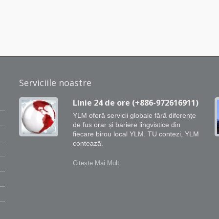
Serviciile noastre
Linie 24 de ore (+886-972616911)
YLM oferă servicii globale fără diferențe
de fus orar și bariere lingvistice din
fiecare birou local YLM. TU contezi, YLM
contează.
Citește Mai Mult