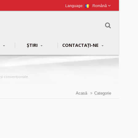
Română
G
ȘTIRI
CONTACTAȚI-NE
 și convenționale.
Acasă
Categorie