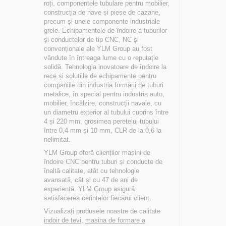
roți, componentele tubulare pentru mobilier,
construcția de nave și piese de cazane,
precum și unele componente industriale
grele. Echipamentele de îndoire a tuburilor
și conductelor de tip CNC, NC și
convenționale ale YLM Group au fost
vândute în întreaga lume cu o reputație
solidă. Tehnologia inovatoare de îndoire la
rece și soluțiile de echipamente pentru
companiile din industria formării de tuburi
metalice, în special pentru industria auto,
mobilier, încălzire, construcții navale, cu
un diametru exterior al tubului cuprins între
4 și 220 mm, grosimea peretelui tubului
între 0,4 mm și 10 mm, CLR de la 0,6 la
nelimitat.
YLM Group oferă clienților mașini de
îndoire CNC pentru tuburi și conducte de
înaltă calitate, atât cu tehnologie
avansată, cât și cu 47 de ani de
experiență, YLM Group asigură
satisfacerea cerințelor fiecărui client.
Vizualizați produsele noastre de calitate
indoir de tevi
,
masina de formare a