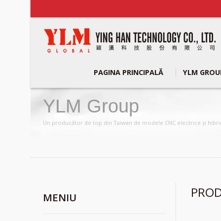
PAGINA PRINCIPALĂ
YLM GRO
YLM Group
Un producător de top din Taiwan de modele CNC electrice și hibrid
PRO
MENIU