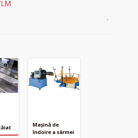
 YLM
Mașină de
tăiat
îndoire a sârmei