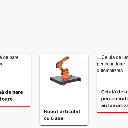
Celulă de l
ă de bare
pentru înd
toare
automatiz
Robot articulat
cu 6 axe