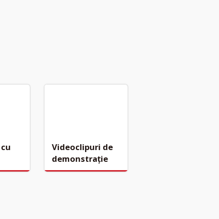
 cu
Videoclipuri de
demonstrație