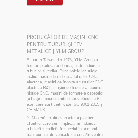
PRODUCĂTOR DE MAȘINI CNC
PENTRU TUBURI ȘI ȚEVI
METALICE | YLM GROUP
Situat în Taiwan din 1976, YLM Group a
fost un producător de mașini de îndoire a
tuburilor și țevilor. Principalele lor utilaje
includ mașini de îndoire a tuburilor CNC
electrice, mașini de îndoire a tuburilor CNC
electrice R&L, mașini de îndoire a tuburilor
hibride CNC, mașini de formare a capetelor
și brațe mecanice articulate vertical cu 6
axe, care sunt certificate ISO 9001:2015 și
CE MARK.
YLM oferă soluții avansate și practice
clienților care sunt implicați în îndoirea
tubulară metalică, în special în sectorul
transportului de vehicule cu două/trei/patru