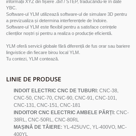
informații XYZ din fișiere .dxf / STEP, traducându-le în date
YBC.
Software-ul YLM utilizează software-ul de simulare 3D pentru
a previzualiza și determina interferențele de îndoire.
Software-ul YLM este flexibil pentru a satisface cerințele
clienților noștri și pentru a realiza o producție eficientă.
YLM oferă servicii globale fără diferență de fus orar sau bariere
lingvistice din fiecare birou local YLM.
Tu contezi, YLM contează.
LINIE DE PRODUSE
INDOIT ELECTRIC CNC DE TUBURI:
CNC-38,
CNC-50, CNC-70, CNC-90, CNC-91, CNC-101,
CNC-131, CNC-151, CNC-181
INDOITOR CNC ELECTRIC AMBELE PĂRȚI:
CNC-
38RL, CNC-50RL, CNC-80RL
MAȘINĂ DE TĂIERE:
YL-425UVC, YL-400VO, MC-
400YL