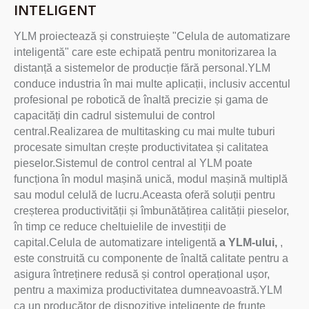
INTELIGENT
YLM proiectează și construiește "Celula de automatizare
inteligentă" care este echipată pentru monitorizarea la
distanță a sistemelor de producție fără personal.YLM
conduce industria în mai multe aplicații, inclusiv accentul
profesional pe robotică de înaltă precizie și gama de
capacități din cadrul sistemului de control
central.Realizarea de multitasking cu mai multe tuburi
procesate simultan crește productivitatea și calitatea
pieselor.Sistemul de control central al YLM poate
funcționa în modul mașină unică, modul mașină multiplă
sau modul celulă de lucru.Aceasta oferă soluții pentru
creșterea productivității și îmbunătățirea calității pieselor,
în timp ce reduce cheltuielile de investiții de
capital.Celula de automatizare inteligentă
a YLM-ului,
,
este construită cu componente de înaltă calitate pentru a
asigura întreținere redusă și control operațional ușor,
pentru a maximiza productivitatea dumneavoastră.YLM
ca un producător de dispozitive inteligente de frunte