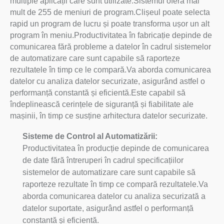
multiple aplicații care sunt utilizate.Sistemul oferă mai
mult de 255 de meniuri de program.Clișeul poate selecta
rapid un program de lucru și poate transforma ușor un alt
program în meniu.Productivitatea în fabricație depinde de
comunicarea fără probleme a datelor în cadrul sistemelor
de automatizare care sunt capabile să raporteze
rezultatele în timp ce le compară.Va aborda comunicarea
datelor cu analiza datelor securizate, asigurând astfel o
performanță constantă și eficientă.Este capabil să
îndeplinească cerințele de siguranță și fiabilitate ale
mașinii, în timp ce susține arhitectura datelor securizate.
Sisteme de Control al Automatizării:
Productivitatea în producție depinde de comunicarea
de date fără întreruperi în cadrul specificațiilor
sistemelor de automatizare care sunt capabile să
raporteze rezultate în timp ce compară rezultatele.Va
aborda comunicarea datelor cu analiza securizată a
datelor suportate, asigurând astfel o performanță
constantă și eficientă.