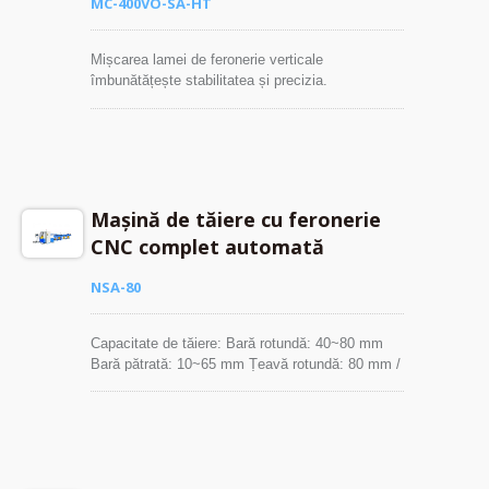
MC-400VO-SA-HT
Mișcarea lamei de feronerie verticale
îmbunătățește stabilitatea și precizia.
Mașină de tăiere cu feronerie
CNC complet automată
NSA-80
Capacitate de tăiere: Bară rotundă: 40~80 mm
Bară pătrată: 10~65 mm Țeavă rotundă: 80 mm /
t 2-3mm~5mm Țeavă pătrată: 10~65 mm