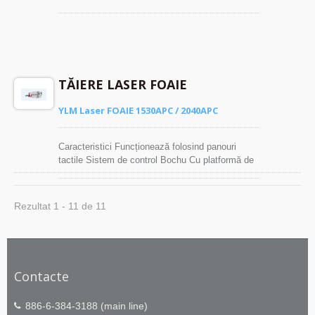
fișiere CAD specificate pentru tăiere
TĂIERE LASER FOAIE
YLM Laser FOAIE 1530APC / 2040APC
Caracteristici Funcționează folosind panouri
tactile Sistem de control Bochu Cu platformă de
schimb Importați direct fișiere CAD specificate
pentru tăiere
Rezultat 1 - 11 de 11
Contacte
886-6-384-3188 (main line)