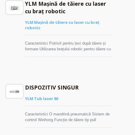
YLM Mașină de tăiere cu laser
cu braț robotic
YLM Mașină de tăiere cu laser cu braț
robotic
Caracteristici Potrivit pentru țevi după tăiere și
formare Utilizarea brațului robotic pentru tăiere cu
laser pentru formarea orificiilor și prelucrarea
suprafeței finale Mașină de tăiere cu laser în
formă de inel utilizată pentru truncare Sistem de
control PLC
DISPOZITIV SINGUR
YLM Tub laser 80
Caracteristici O mandrină pneumatică Sistem de
control Weihong Funcție de tăiere tip pull
Schimbă matrița mandrinei în funcție de tipul de
tub