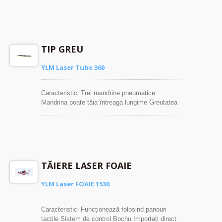
scurtă a tubului de deșeuri
TIP GREU
YLM Laser Tube 360
Caracteristici Trei mandrine pneumatice
Mandrina poate tăia întreaga lungime Greutatea
maximă de încărcare ≦600kg Descărcare
automată auxiliară de tip lanț
TĂIERE LASER FOAIE
YLM Laser FOAIE 1530
Caracteristici Funcționează folosind panouri
tactile Sistem de control Bochu Importați direct