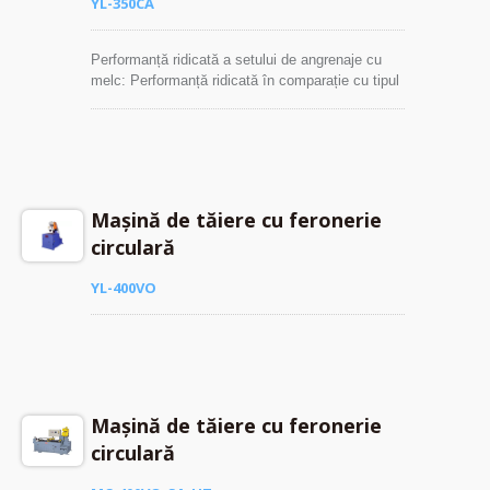
YL-350CA
Performanță ridicată a setului de angrenaje cu
melc: Performanță ridicată în comparație cu tipul
de ferăstrău îndoit sau altele, Tăiere de înaltă
precizie, Producție ridicată, Reducerea costurilor
de operare.
Mașină de tăiere cu feronerie
circulară
YL-400VO
Mașină de tăiere cu feronerie
circulară