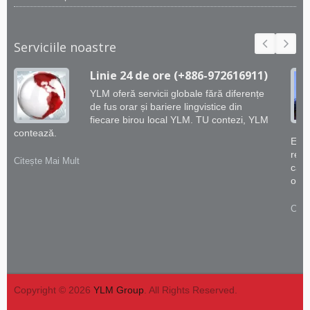
Serviciile noastre
Linie 24 de ore (+886-972616911)
YLM oferă servicii globale fără diferențe
de fus orar și bariere lingvistice din
fiecare birou local YLM. TU contezi, YLM
contează.
Echi
rema
Citește Mai Mult
capa
oferi
Cite
Copyright © 2026
YLM Group
. All Rights Reserved.