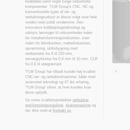
kedeldele samt nogle tunge industrielle
komponenter. 'YLM Group's CNC, NC og
konventionelle typer af rør- og
rørbukningsudstyr er blevet solgt over hele
verden med solidt omdømme. Den
innovative koldbøjningsteknologi og
udstyrs løsninger til virksomheder inden
for metalrørsformningsindustrien, især
inden for bilindustrien, møbelindustrien,
opvarmning, skibsbygning med
rørdiameter fra 4 til 220 mm,
rørvægtykkelse fra 0,4 mm til 10 mm, CLR
fra 0,6 til ubegrænset.
'YLM Group' har tilbudt kunder høj kvalitet
CNC-rør- og rørbukkemaskiner, både med
avanceret teknologi og 47 års erfaring,
'YLM Group' sikrer, at hver kundes krav
bliver opfyldt.
Se vores kvalitetsprodukter
rørbukker
,
end-formningsmaskine
,
skæremaskine
og
tøv ikke med at
Kontakt os
.