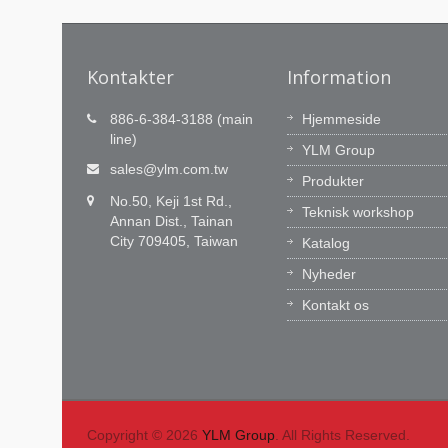
Kontakter
Information
616911)
Teknologisk innovation er vor
886-6-384-3188 (main
Hjemmeside
lidenskab, Tidlig service er
line)
n
YLM Group
vores forpligtelse.
 YLM hver
sales@ylm.com.tw
Produkter
, YLM
YLM R&D-team har 60 fremragende
No.50, Keji 1st Rd.,
ingeniører til at innovere vores CNC-
Teknisk workshop
Annan Dist., Tainan
software og integrationsevne. Vi lærer a
City 709405, Taiwan
Katalog
markedet, tilbagemelding en praktisk
værdi til kunder.
Nyheder
Kontakt os
Læs Mere
Copyright © 2026
YLM Group
. All Rights Reserved.