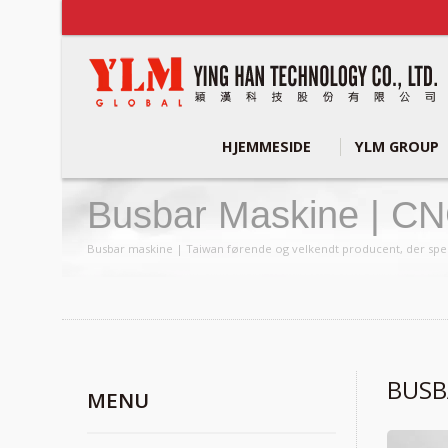
HJEMMESIDE
YLM GROUP
Busbar Maskine | CNC
Producent | YLM Gro
Busbar maskine | Taiwan førende og velkendt producent, der speci
BUSB
MENU