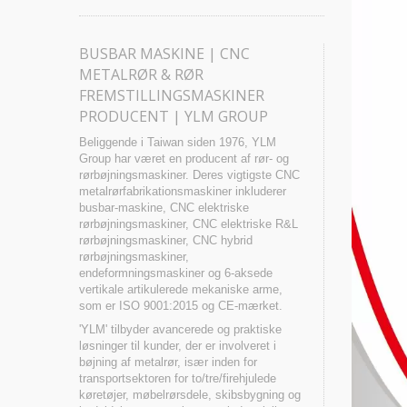
BUSBAR MASKINE | CNC
METALRØR & RØR
FREMSTILLINGSMASKINER
PRODUCENT | YLM GROUP
Beliggende i Taiwan siden 1976, YLM
Group har været en producent af rør- og
rørbøjningsmaskiner. Deres vigtigste CNC
metalrørfabrikationsmaskiner inkluderer
busbar-maskine, CNC elektriske
rørbøjningsmaskiner, CNC elektriske R&L
rørbøjningsmaskiner, CNC hybrid
rørbøjningsmaskiner,
endeformningsmaskiner og 6-aksede
vertikale artikulerede mekaniske arme,
som er ISO 9001:2015 og CE-mærket.
'YLM' tilbyder avancerede og praktiske
løsninger til kunder, der er involveret i
bøjning af metalrør, især inden for
transportsektoren for to/tre/firehjulede
køretøjer, møbelrørsdele, skibsbygning og