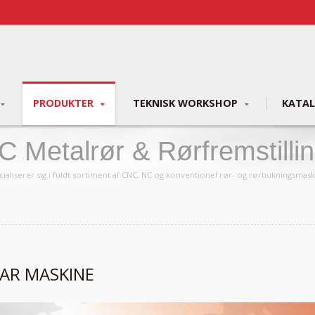
PRODUKTER
TEKNISK WORKSHOP
KATA
 Metalrør & Rørfremstilli
up
aliserer sig i fuldt sortiment af CNC, NC og konventionel rør- og rørbukningsmask
AR MASKINE