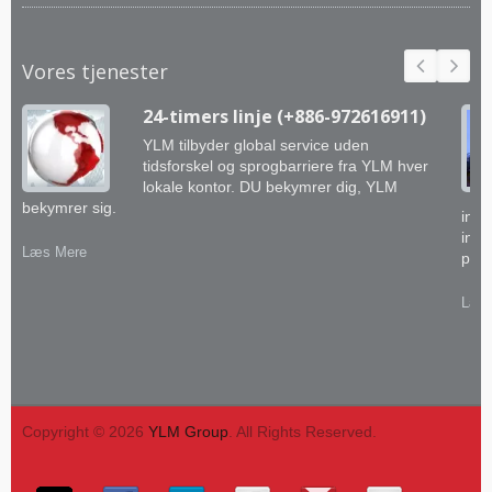
Vores tjenester
24-timers linje (+886-972616911)
YLM tilbyder global service uden
tidsforskel og sprogbarriere fra YLM hver
lokale kontor. DU bekymrer dig, YLM
bekymrer sig.
inge
inte
Læs Mere
prak
Læs
Copyright © 2026
YLM Group
. All Rights Reserved.