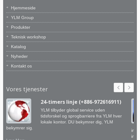
Hjemmeside
YLM Group
Produkter
Teknisk workshop
Katalog
Nyheder
Kontakt os
Vores tjenester
24-timers linje (+886-972616911)
YLM tilbyder global service uden
tidsforskel og sprogbarriere fra YLM hver
lokale kontor. DU bekymrer dig, YLM
bekymrer sig.
inge
inte