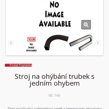
Poslat Poptávka
Stroj na ohýbání trubek s
jedním ohybem
NC-160
Stroj používající solenoidový ventil a integrovaný obvod pro