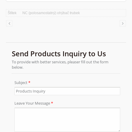
může automaticky krátce detekovat
poruchové místo, aby umožnil operátorovi
Štítek
NC (polosamostatný) ohýbač trubek
vyřešit problémy. Můžeme dodat širokou
škálu ohýbacích strojů schopných ohýbat
trubky O.D. až do průměru 203 mm (8''
průměr). Tloušťka stěny trubky až 10
m/m.