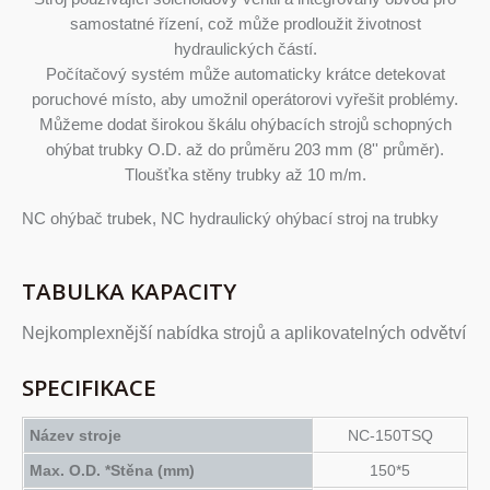
samostatné řízení, což může prodloužit životnost
hydraulických částí.
Počítačový systém může automaticky krátce detekovat
poruchové místo, aby umožnil operátorovi vyřešit problémy.
Můžeme dodat širokou škálu ohýbacích strojů schopných
ohýbat trubky O.D. až do průměru 203 mm (8'' průměr).
Tloušťka stěny trubky až 10 m/m.
NC ohýbač trubek, NC hydraulický ohýbací stroj na trubky
TABULKA KAPACITY
Nejkomplexnější nabídka strojů a aplikovatelných odvětví
SPECIFIKACE
Název stroje
NC-150TSQ
Max. O.D. *Stěna (mm)
150*5