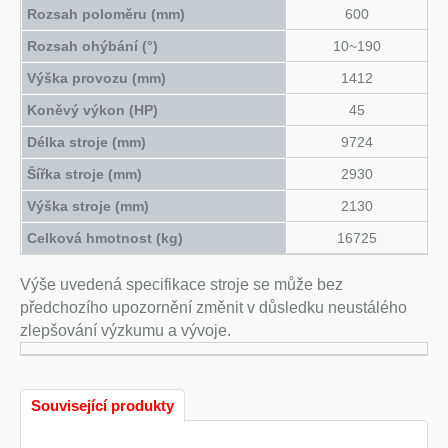
Rozsah poloměru (mm)
600
Rozsah ohýbání (°)
10~190
Výška provozu (mm)
1412
Koněvý výkon (HP)
45
Délka stroje (mm)
9724
Šířka stroje (mm)
2930
Výška stroje (mm)
2130
Celková hmotnost (kg)
16725
Výše uvedená specifikace stroje se může bez
předchozího upozornění změnit v důsledku neustálého
zlepšování výzkumu a vývoje.
Související produkty