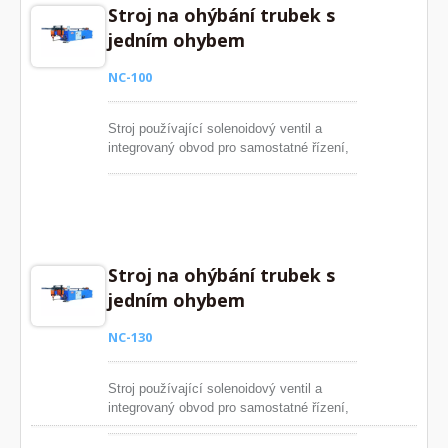
Stroj na ohýbání trubek s
jedním ohybem
NC-100
Stroj používající solenoidový ventil a
integrovaný obvod pro samostatné řízení,
což může prodloužit životnost
hydraulických částí. Počítačový systém
může automaticky krátce detekovat
poruchové místo, aby umožnil operátorovi
vyřešit problémy. Můžeme dodat širokou
škálu ohýbacích strojů schopných ohýbat
Stroj na ohýbání trubek s
trubky O.D. až do průměru 203 mm (8''
jedním ohybem
průměr). Tloušťka stěny trubky až 10
m/m.
NC-130
Stroj používající solenoidový ventil a
integrovaný obvod pro samostatné řízení,
což může prodloužit životnost
hydraulických částí. Počítačový systém