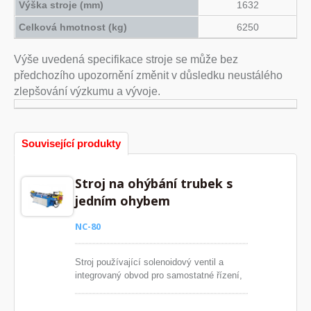
Výška stroje (mm)
1632
Celková hmotnost (kg)
6250
Výše uvedená specifikace stroje se může bez
předchozího upozornění změnit v důsledku neustálého
zlepšování výzkumu a vývoje.
Související produkty
Stroj na ohýbání trubek s
jedním ohybem
NC-80
Stroj používající solenoidový ventil a
integrovaný obvod pro samostatné řízení,
což může prodloužit životnost
hydraulických částí. Počítačový systém