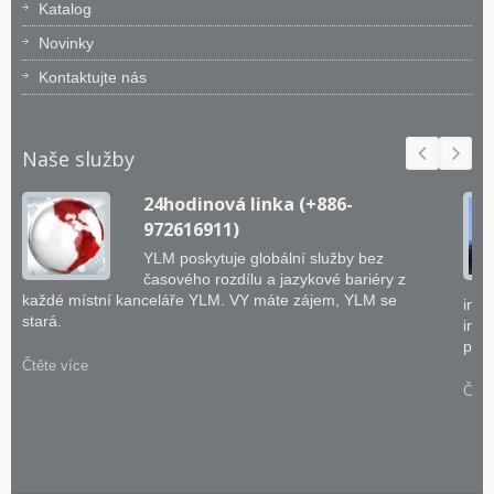
Katalog
Novinky
Kontaktujte nás
Naše služby
24hodinová linka (+886-
972616911)
YLM poskytuje globální služby bez
časového rozdílu a jazykové bariéry z
každé místní kanceláře YLM. VY máte zájem, YLM se
inže
stará.
inte
prak
Čtěte více
Čtět