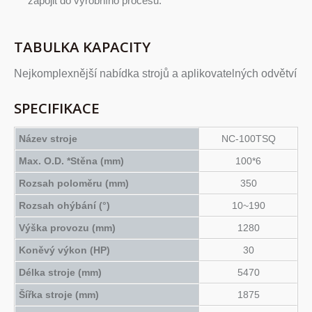
zapojit do výrobního procesu.
TABULKA KAPACITY
Nejkomplexnější nabídka strojů a aplikovatelných odvětví
SPECIFIKACE
Název stroje
NC-100TSQ
Max. O.D. *Stěna (mm)
100*6
Rozsah poloměru (mm)
350
Rozsah ohýbání (°)
10~190
Výška provozu (mm)
1280
Koněvý výkon (HP)
30
Délka stroje (mm)
5470
Šířka stroje (mm)
1875