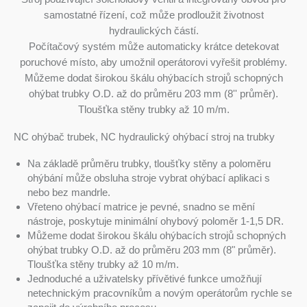
samostatné řízení, což může prodloužit životnost
hydraulických částí.
Počítačový systém může automaticky krátce detekovat
poruchové místo, aby umožnil operátorovi vyřešit problémy.
Můžeme dodat širokou škálu ohýbacích strojů schopných
ohýbat trubky O.D. až do průměru 203 mm (8'' průměr).
Tloušťka stěny trubky až 10 m/m.
NC ohýbač trubek, NC hydraulický ohýbací stroj na trubky
Na základě průměru trubky, tloušťky stěny a poloměru
ohýbání může obsluha stroje vybrat ohýbací aplikaci s
nebo bez mandrle.
Vřeteno ohýbací matrice je pevné, snadno se mění
nástroje, poskytuje minimální ohybový poloměr 1-1,5 DR.
Můžeme dodat širokou škálu ohýbacích strojů schopných
ohýbat trubky O.D. až do průměru 203 mm (8" průměr).
Tloušťka stěny trubky až 10 m/m.
Jednoduché a uživatelsky přívětivé funkce umožňují
netechnickým pracovníkům a novým operátorům rychle se