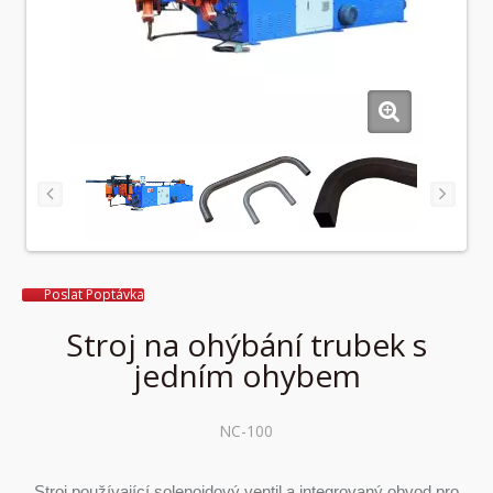
Poslat Poptávka
Stroj na ohýbání trubek s
jedním ohybem
NC-100
Stroj používající solenoidový ventil a integrovaný obvod pro