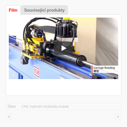
Film
Související produkty
CNC ohýbací stroj na trubky
Štítek
CNC hybridní ohýbačka trubek