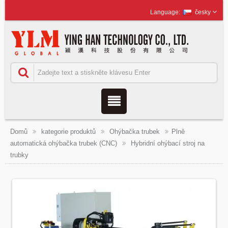
česky
Domů
kategorie produktů
Ohýbačka trubek
Plně
automatická ohýbačka trubek (CNC)
Hybridní ohýbací stroj na
trubky