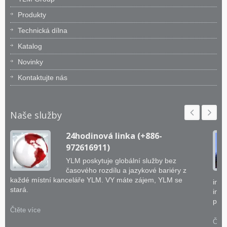
Produkty
Technická dílna
Katalog
Novinky
Kontaktujte nás
Naše služby
24hodinová linka (+886-
972616911)
YLM poskytuje globální služby bez
časového rozdílu a jazykové bariéry z
každé místní kanceláře YLM. VY máte zájem, YLM se
inže
stará.
inte
prak
Čtěte více
Čtět