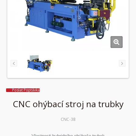
Poslat Poptávka
CNC ohýbací stroj na trubky
CNC-38
Vlastnosti hybridního ohýbače trubek