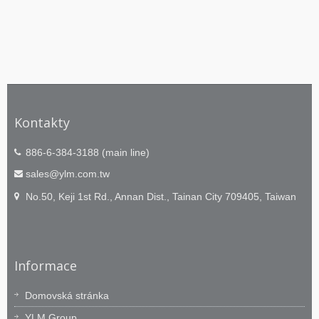
Kontakty
886-6-384-3188 (main line)
sales@ylm.com.tw
No.50, Keji 1st Rd., Annan Dist., Tainan City 709405, Taiwan
Informace
Domovská stránka
YLM Group