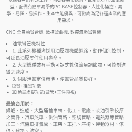
型，配備有簡單易學的PC-BASE控制器，人性化操控，易
學、易懂、易操作。生產性能優異，可徹底滿足各種產業的應
用需求。
CNC 全自動彎管機, 數控彎曲機, 數控液壓彎管機
油電彎管機特性
1. 此系列機種均採用油壓閥機體迴路，動作個別控制，
可延長油壓零件使用壽命。
2. 大型機種裝有手動可調式數位流量調節閥，可控制進
彎之速度。
3. 伺服進彎定位精準，使彎管品質良好。
拉彎+推彎功能
3D動畫虛擬功能(彎管+工件預視)
最適合用於：
鍋爐、造船、大型運輸車輛、化工、電廠、柴油引擎較厚
之管件、汽車煞車、供油管路、空調管路、電熱器等管路
加工、汽機車排氣管、車架、車把、座椅、運動器材、傢
俱、建築、航空。