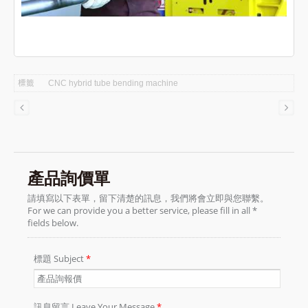
標籤
CNC hybrid tube bending machine