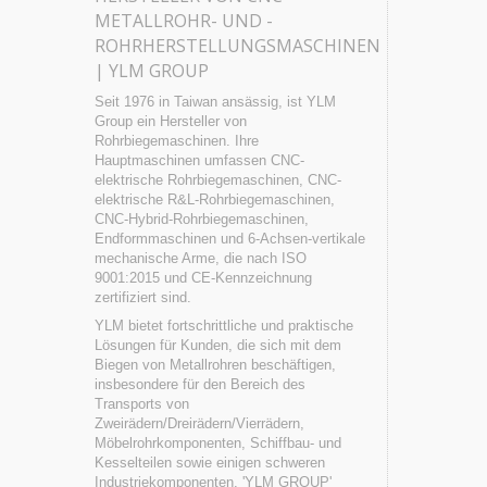
METALLROHR- UND -
ROHRHERSTELLUNGSMASCHINEN
| YLM GROUP
Seit 1976 in Taiwan ansässig, ist YLM
Group ein Hersteller von
Rohrbiegemaschinen. Ihre
Hauptmaschinen umfassen CNC-
elektrische Rohrbiegemaschinen, CNC-
elektrische R&L-Rohrbiegemaschinen,
CNC-Hybrid-Rohrbiegemaschinen,
Endformmaschinen und 6-Achsen-vertikale
mechanische Arme, die nach ISO
9001:2015 und CE-Kennzeichnung
zertifiziert sind.
YLM bietet fortschrittliche und praktische
Lösungen für Kunden, die sich mit dem
Biegen von Metallrohren beschäftigen,
insbesondere für den Bereich des
Transports von
Zweirädern/Dreirädern/Vierrädern,
Möbelrohrkomponenten, Schiffbau- und
Kesselteilen sowie einigen schweren
Industriekomponenten. 'YLM GROUP'