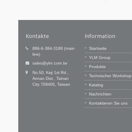
Kontakte
Information
-
Technologieinnovation ist
886-6-384-3188 (main
Startseite
unsere Leidenschaft,
line)
YLM Group
Pünktlicher Service ist unser
ne
sales@ylm.com.tw
Produkte
Versprechen.
iere von
No.50, Keji 1st Rd.,
IE
Technischer Workshop
Das YLM Forschungs- und
Annan Dist., Tainan
ch.
Entwicklungsteam verfügt über 60
City 709405, Taiwan
Katalog
herausragende Ingenieure, um unsere
CNC-Software und Integrationsfähigkeit
Nachrichten
zu innovieren. Wir lernen aus dem
Kontaktieren Sie uns
Markt, geben praktische...
Weiterlesen