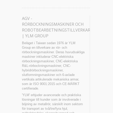
AGV -
RÖRBOCKNINGSMASKINER OCH
ROBOTBEARBETNINGSTILLVERKARE
| YLM GROUP
Beläget i Taiwan sedan 1976 är YLM
Group en tillverkare av rör- och
rörbockningsmaskiner. Deras huvudsakliga
maskiner inkluderar CNC-elektriska
rörbockningsmaskiner, CNC-elektriska
R&L-rörbockningsmaskiner, CNC-
hybridrörbockningsmaskiner,
slutformningsmaskiner och 6-axlade
vertikala artikulerade mekaniska armar,
som är ISO 9001:2015 och CE-MÄRKT
certifierade.
'YLM' erbjuder avancerade och praktiska
lösningar till kunder som är involverade i
böjning av metallrör, särskilt inom sektorn
för transport av två/tre/fyra hjul,