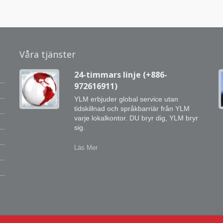
Våra tjänster
24-timmars linje (+886-
972616911)
YLM erbjuder global service utan
tidskillnad och språkbarriär från YLM
varje lokalkontor. DU bryr dig, YLM bryr
sig.
Vi
Läs Mer