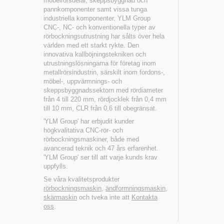
möbelrörsdelar, skeppsbyggnad och
pannkomponenter samt vissa tunga
industriella komponenter. YLM Group
CNC-, NC- och konventionella typer av
rörbockningsutrustning har sålts över hela
världen med ett starkt rykte. Den
innovativa kallböjningstekniken och
utrustningslösningarna för företag inom
metallrörsindustrin, särskilt inom fordons-,
möbel-, uppvärmnings- och
skeppsbyggnadssektorn med rördiameter
från 4 till 220 mm, rördjocklek från 0,4 mm
till 10 mm, CLR från 0,6 till obegränsat.
'YLM Group' har erbjudit kunder
högkvalitativa CNC-rör- och
rörbockningsmaskiner, både med
avancerad teknik och 47 års erfarenhet.
'YLM Group' ser till att varje kunds krav
uppfylls.
Se våra kvalitetsprodukter
rörbockningsmaskin
,
ändformningsmaskin
,
skärmaskin
och tveka inte att
Kontakta
oss
.