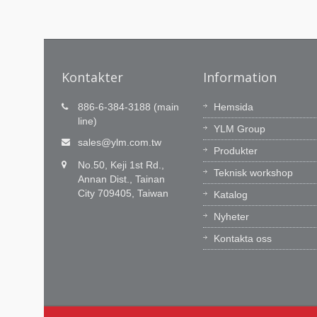
Kontakter
Information
Teknikinnovation är vår
886-6-384-3188 (main
Hemsida
passion, Tidig service är vårt
line)
YLM Group
åtagande.
n
sales@ylm.com.tw
Produkter
n YLM
YLM R&D-team har 60 enastående
No.50, Keji 1st Rd.,
YLM bryr
ingenjörer för att förnya vår CNC-
Teknisk workshop
Annan Dist., Tainan
programvara och integrationsförmåga. 
City 709405, Taiwan
Katalog
lär oss av marknaden, återkopplar
praktiska värden till kunderna.
Nyheter
Kontakta oss
Läs Mer