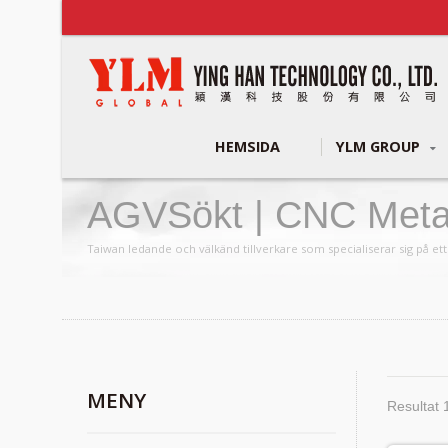
HEMSIDA
YLM GROUP
AGVSökt | CNC Metal 
YLM Group
Taiwan ledande och välkänd tillverkare som specialiserar sig på e
MENY
Resultat 