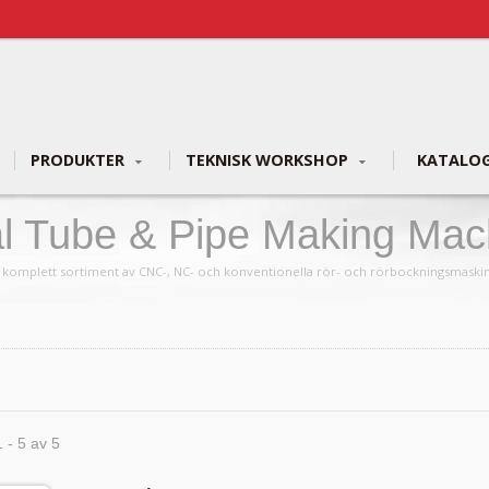
PRODUKTER
TEKNISK WORKSHOP
KATALO
Tube & Pipe Making Machi
tt komplett sortiment av CNC-, NC- och konventionella rör- och rörbockningsmaski
1 - 5 av 5