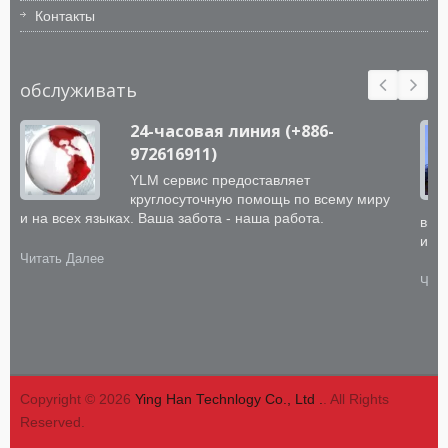
Контакты
обслуживать
24-часовая линия (+886-
972616911)
YLM сервис предоставляет
круглосуточную помощь по всему миру
и на всех языках. Ваша забота - наша работа.
выс
инт
Читать Далее
Чита
Copyright © 2026
Ying Han Technlogy Co., Ltd .
. All Rights
Reserved.