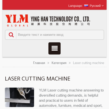
Русский
Главная
Категория
Laser cutting machine
LASER CUTTING MACHINE
YLM Laser cutting machine answering to
diversified cutting demands, is helpful
and practical to users in field of
automotive, furniture, medical and sport,