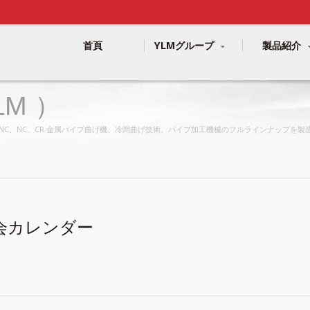
首頁
YLMグループ
製品紹介
M ）
。CNC、NC、CR 金属パイプ曲げ機、冷間曲げ技術、パイプ加工機械のフルラインナップを
会カレンダー