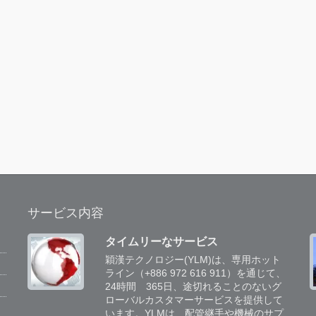
サービス内容
タイムリーなサービス
穎漢テクノロジー(YLM)は、専用ホット
専
ライン（+886 972 616 911）を通じて、
チ
24時間 365日、途切れることのないグ
に
ローバルカスタマーサービスを提供して
の
います。YLMは、配管継手や機械のサプ