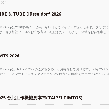
 の 3
IRE & TUBE Düsseldorf 2026
LM Groupは2026年4月13日から4月17日までドイツ・デュッセルドルフにて開
は、ぜひ弊社ブースへお立ち寄りいただきたく、心よりご来場をお待ち申し上げ
工設備および自動化ソリューションを展示し、最新の技術および応用事例をご
と市場動向や革新的な協業について交流を深めてまいります。デュッセルド
MTS 2026
LM GroupはTMTS 2026へのご来場を心よりお待ちしております。 パ
紹介し、スマートマニュファクチャリング時代への進化をサポートいたしま
025 台北工作機械見本市(TAIPEI TIMTOS)