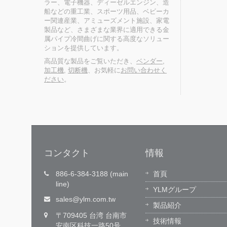
ラー、電子機器、ディーゼルエンジン、造
船などの重工業、スポーツ用品、ベビーカ
ー関連産業、アミューズメント施設、家電
製品など、さまざまな業界に適用できる金
属パイプ冷間曲げに関する高度なソリュー
ションを提供しています。
高品質な製品をご覧いただき、
ベンダー
,
加工機
,
切断機
、お気軽に
お問い合わせく
ださい
。
コンタクト
情報
技術革新,価値を創出する
886-6-384-3188 (main
首頁
line)
用ホット
穎漢テクノロジー(YLM)は、独自のオペ
YLMグループ
）を通じて、
レーティングソフトウェアを開発し、
sales@ylm.com.tw
製品紹介
のないグ
門的なソフトウェアエンジニアリング
〒709405 台湾 台南市
提供して
ームを擁し、電気機械統合技術の研究
技術情報
械のサプ
安南区科技一路50号
注力することで、パイプ曲げ加工設備