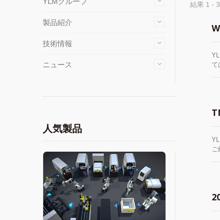
YLMグループ
結果 1 - 3
製品紹介
W
技術情報
Y
ニュース
て
加
様
T
人気製品
Y
ご
2