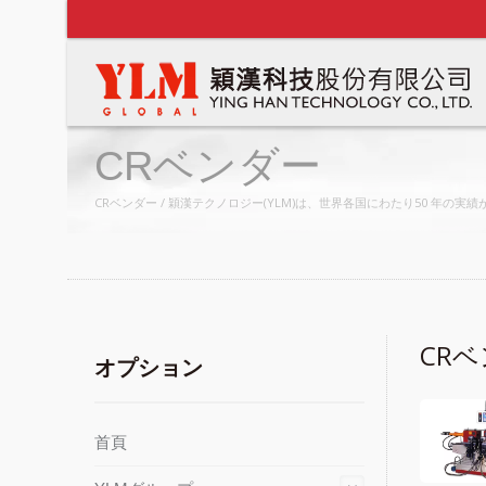
CRベンダー
CRベンダー / 穎漢テクノロジー(YLM)は、世界各国にわたり50 年
CR
オプション
首頁