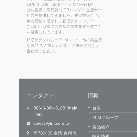
1976 年以来、穎漢テクノロジー(YLM ）
はお客様に高品質な CRベンダー 生産サー
ビスを提供してきました。先進技術と 47
年の経験を活かし、穎漢テクノロジー
(YLM ） は常にお客様の要求を満たすこと
を確実にしています。
穎漢テクノロジー(YLM ） は、他の高品質
な製品 をご覧いただき、お気軽に
お問い
合わせください
。
コンタクト
情報
技術革新,価値を創出する
886-6-384-3188 (main
首頁
line)
用ホット
穎漢テクノロジー(YLM)は、独自のオペ
YLMグループ
）を通じて、
レーティングソフトウェアを開発し、
sales@ylm.com.tw
製品紹介
のないグ
門的なソフトウェアエンジニアリング
〒709405 台湾 台南市
提供して
ームを擁し、電気機械統合技術の研究
技術情報