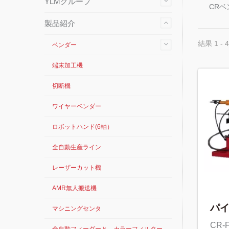
YLMグループ
CRベ
製品紹介
結果 1 - 4
ベンダー
端末加工機
切断機
ワイヤーベンダー
ロボットハンド(6軸）
全自動生産ライン
レーザーカット機
AMR無人搬送機
パ
マシニングセンタ
CR-