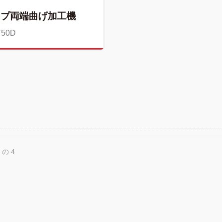
イプ両端曲げ加工機
T50D
 の 4