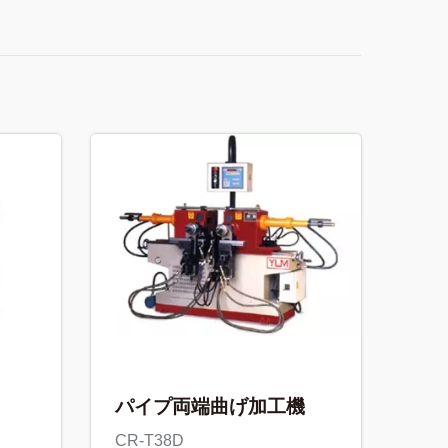
パイプ両端曲げ加工機
CR-T38D