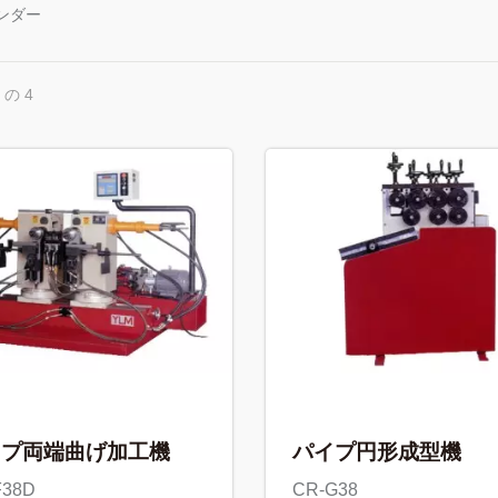
ンダー
 の 4
イプ両端曲げ加工機
パイプ円形成型機
F38D
CR-G38