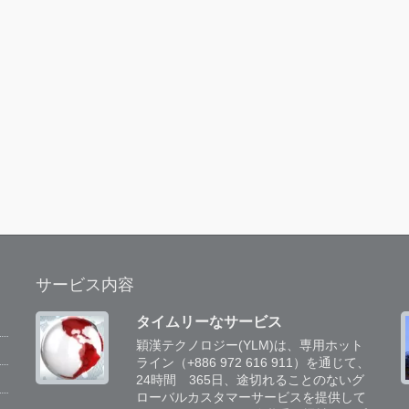
サービス内容
タイムリーなサービス
穎漢テクノロジー(YLM)は、専用ホット
専
ライン（+886 972 616 911）を通じて、
チ
24時間 365日、途切れることのないグ
に
ローバルカスタマーサービスを提供して